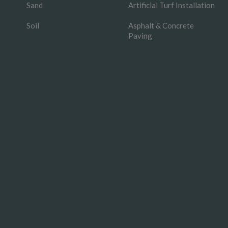
Sand
Artificial Turf Installation
Soil
Asphalt & Concrete
Paving