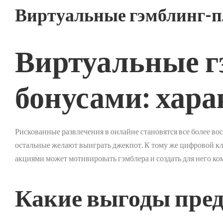
Виртуальные гэмблинг-п
Виртуальные г
бонусами: хар
Рискованные развлечения в онлайне становятся все более в
остальные желают выиграть джекпот. К тому же цифровой к
акциями может мотивировать гэмблера и создать для него ко
Какие выгоды пред