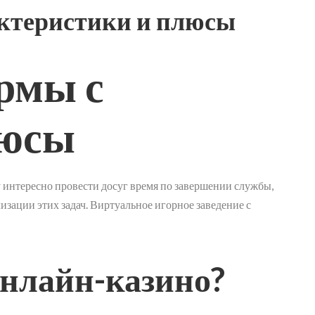
актеристики и плюсы
рмы с
люсы
 интересно провести досуг время по завершении службы,
изации этих задач. Виртуальное игорное заведение с
онлайн-казино?