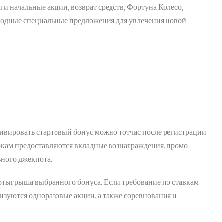
 начальные акции, возврат средств, Фортуна Колесо,
ыгодные специальные предложения для увлечения новой
ивировать стартовый бонус можно тотчас после регистрации
рокам предоставляются вкладные вознаграждения, промо-
ьного джекпота.
отыгрыша выбранного бонуса. Если требование по ставкам
низуются одноразовые акции, а также соревнования и