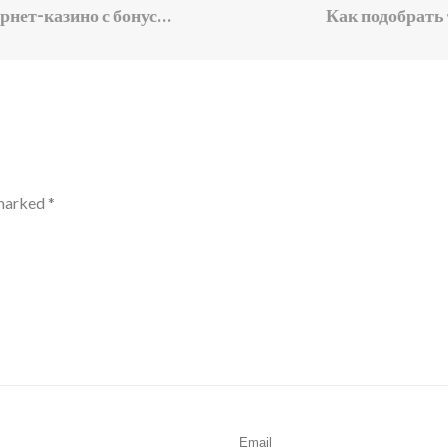
Особенности игрового процесса на деньги в интернет-казино с бонусами.
Как подобрать 
 marked
*