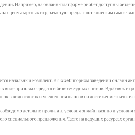
ений. Например, на онлайн-платформе риобет доступны бездепы и
ь на сцену азартных игр, зачастую предлагают клиентам самые в
ся начальный комплект. В riobet игорном заведении онлайн акт
 в виде призовых средств и безвозмездных спинов. Вдобавок иг
авок в видеослотах и увеличения шансов на достижение значител
обходимо детально прочитать условия онлайн казино и условия 
кого специального предложения. Часто на ведущих ресурсах орга