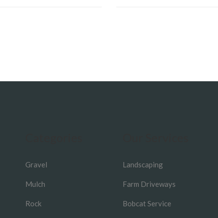
Categories
Our Services
Gravel
Landscaping
Mulch
Farm Driveways
Rock
Bobcat Service