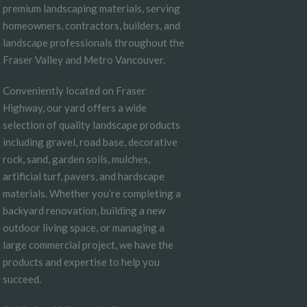
premium landscaping materials, serving
homeowners, contractors, builders, and
landscape professionals throughout the
Fraser Valley and Metro Vancouver.
Conveniently located on Fraser
Highway, our yard offers a wide
selection of quality landscape products
including gravel, road base, decorative
rock, sand, garden soils, mulches,
artificial turf, pavers, and hardscape
materials. Whether you’re completing a
backyard renovation, building a new
outdoor living space, or managing a
large commercial project, we have the
products and expertise to help you
succeed.