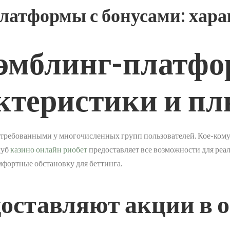
латформы с бонусами: хар
эмблинг-платфо
актеристики и п
остребованными у многочисленных групп пользователей. Кое-кому
луб
казино онлайн риобет
предоставляет все возможности для реал
мфортные обстановку для беттинга.
оставляют акции в 