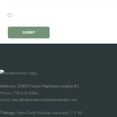
Address: 23853 Fraser Highway Langley BC
778 237 4366
Phone:
Email:
saurabh@modernvalleylandscape.com
Timings
: Open Daily Monday-Saturday 7- 5 30