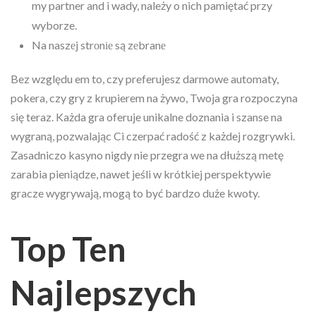
my partner and i wady, należy o nich pamiętać przy
wyborze.
Na naszеj strоnіе są zеbranе
Bez względu em to, czy preferujesz darmowe automaty,
pokera, czy gry z krupierem na żywo, Twoja gra rozpoczyna
się teraz. Każda gra oferuje unikalne doznania i szanse na
wygraną, pozwalając Ci czerpać radość z każdej rozgrywki.
Zasadniczo kasyno nigdy nie przegra we na dłuższą metę
zarabia pieniądze, nawet jeśli w krótkiej perspektywie
gracze wygrywają, mogą to być bardzo duże kwoty.
Top Ten
Najlepszych