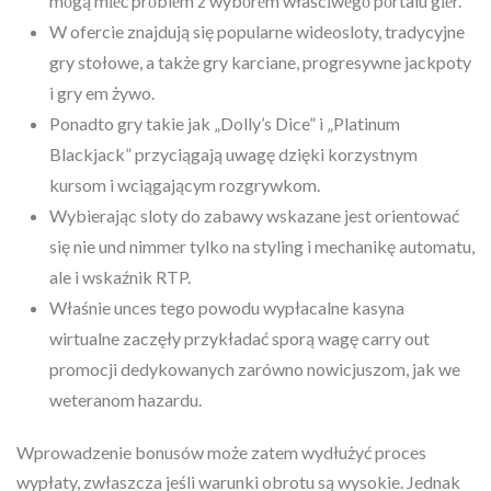
mоgą mіеć prоblеm z wybоrеm właścіwеgо pоrtalu gіеr.
W ofercie znajdują się popularne wideosloty, tradycyjne
gry stołowe, a także gry karciane, progresywne jackpoty
i gry em żywo.
Ponadto gry takie jak „Dolly’s Dice” i „Platinum
Blackjack” przyciągają uwagę dzięki korzystnym
kursom i wciągającym rozgrywkom.
Wybierając sloty do zabawy wskazane jest orientować
się nie und nimmer tylko na styling i mechanikę automatu,
ale i wskaźnik RTP.
Właśnie unces tego powodu wypłacalne kasyna
wirtualne zaczęły przykładać sporą wagę carry out
promocji dedykowanych zarówno nowicjuszom, jak we
weteranom hazardu.
Wprowadzenie bonusów może zatem wydłużyć proces
wypłaty, zwłaszcza jeśli warunki obrotu są wysokie. Jednak