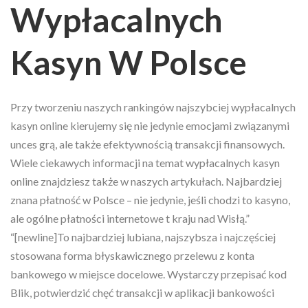
Wypłacalnych
Kasyn W Polsce
Przy tworzeniu naszych rankingów najszybciej wypłacalnych
kasyn online kierujemy się nie jedynie emocjami związanymi
unces grą, ale także efektywnością transakcji finansowych.
Wiele ciekawych informacji na temat wypłacalnych kasyn
online znajdziesz także w naszych artykułach. Najbardziej
znana płatność w Polsce – nie jedynie, jeśli chodzi to kasyno,
ale ogólne płatności internetowe t kraju nad Wisłą.”
“[newline]To najbardziej lubiana, najszybsza i najczęściej
stosowana forma błyskawicznego przelewu z konta
bankowego w miejsce docelowe. Wystarczy przepisać kod
Blik, potwierdzić chęć transakcji w aplikacji bankowości