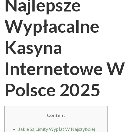
Najlepsze
Wypłacalne
Kasyna
Internetowe W
Polsce 2025
Content
Jakie Są Limity Wypłat W Najszybciej