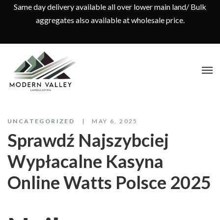
Same day delivery available all over lower main land/ Bulk
aggregates also available at wholesale price.
UNCATEGORIZED
MAY 6, 2025
Sprawdź Najszybciej
Wypłacalne Kasyna
Online Watts Polsce 2025