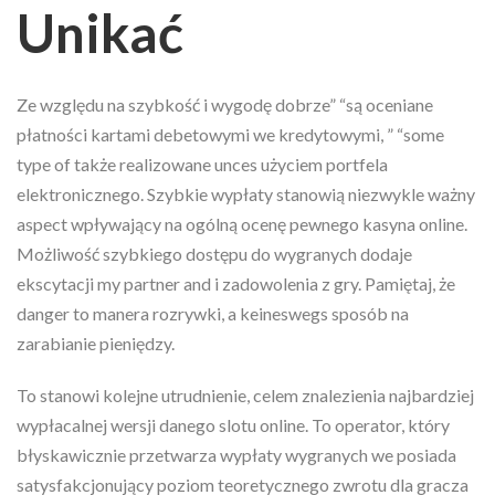
Unikać
Ze względu na szybkość i wygodę dobrze” “są oceniane
płatności kartami debetowymi we kredytowymi, ” “some
type of także realizowane unces użyciem portfela
elektronicznego. Szybkie wypłaty stanowią niezwykle ważny
aspect wpływający na ogólną ocenę pewnego kasyna online.
Możliwość szybkiego dostępu do wygranych dodaje
ekscytacji my partner and i zadowolenia z gry. Pamiętaj, że
danger to manera rozrywki, a keineswegs sposób na
zarabianie pieniędzy.
To stanowi kolejne utrudnienie, celem znalezienia najbardziej
wypłacalnej wersji danego slotu online. To operator, który
błyskawicznie przetwarza wypłaty wygranych we posiada
satysfakcjonujący poziom teoretycznego zwrotu dla gracza