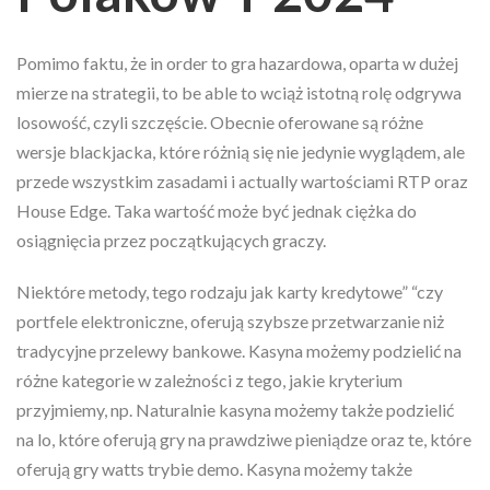
Pomimo faktu, że in order to gra hazardowa, oparta w dużej
mierze na strategii, to be able to wciąż istotną rolę odgrywa
losowość, czyli szczęście. Obecnie oferowane są różne
wersje blackjacka, które różnią się nie jedynie wyglądem, ale
przede wszystkim zasadami i actually wartościami RTP oraz
House Edge. Taka wartość może być jednak ciężka do
osiągnięcia przez początkujących graczy.
Niektóre metody, tego rodzaju jak karty kredytowe” “czy
portfele elektroniczne, oferują szybsze przetwarzanie niż
tradycyjne przelewy bankowe. Kasyna możemy podzielić na
różne kategorie w zależności z tego, jakie kryterium
przyjmiemy, np. Naturalnie kasyna możemy także podzielić
na lo, które oferują gry na prawdziwe pieniądze oraz te, które
oferują gry watts trybie demo. Kasyna możemy także