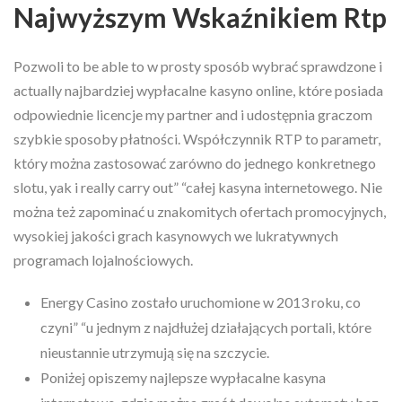
Najwyższym Wskaźnikiem Rtp
Pozwoli to be able to w prosty sposób wybrać sprawdzone i
actually najbardziej wypłacalne kasyno online, które posiada
odpowiednie licencje my partner and i udostępnia graczom
szybkie sposoby płatności. Współczynnik RTP to parametr,
który można zastosować zarówno do jednego konkretnego
slotu, yak i really carry out” “całej kasyna internetowego. Nie
można też zapominać u znakomitych ofertach promocyjnych,
wysokiej jakości grach kasynowych we lukratywnych
programach lojalnościowych.
Energy Casino zostało uruchomione w 2013 roku, co
czyni” “u jednym z najdłużej działających portali, które
nieustannie utrzymują się na szczycie.
Poniżej opiszemy najlepsze wypłacalne kasyna