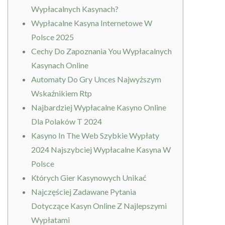
Wypłacalnych Kasynach?
Wypłacalne Kasyna Internetowe W
Polsce 2025
Cechy Do Zapoznania You Wypłacalnych
Kasynach Online
Automaty Do Gry Unces Najwyższym
Wskaźnikiem Rtp
Najbardziej Wypłacalne Kasyno Online
Dla Polaków T 2024
Kasyno In The Web Szybkie Wypłaty
2024 Najszybciej Wypłacalne Kasyna W
Polsce
Których Gier Kasynowych Unikać
Najczęściej Zadawane Pytania
Dotyczące Kasyn Online Z Najlepszymi
Wypłatami