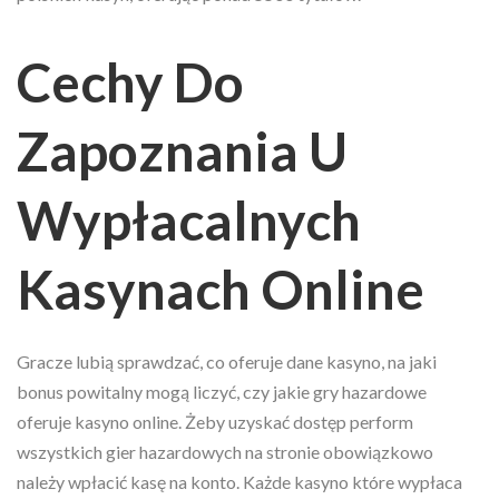
Cechy Do
Zapoznania U
Wypłacalnych
Kasynach Online
Gracze lubią sprawdzać, co oferuje dane kasyno, na jaki
bonus powitalny mogą liczyć, czy jakie gry hazardowe
oferuje kasyno online. Żeby uzyskać dostęp perform
wszystkich gier hazardowych na stronie obowiązkowo
należy wpłacić kasę na konto. Każde kasyno które wypłaca