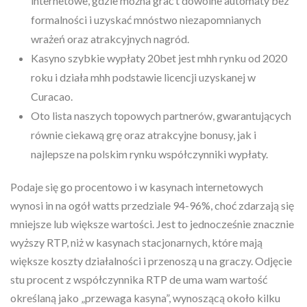
internetowe, gdzie można grać t dowolne automaty bez
formalności i uzyskać mnóstwo niezapomnianych
wrażeń oraz atrakcyjnych nagród.
Kasyno szybkie wypłaty 20bet jest mhh rynku od 2020
roku i działa mhh podstawie licencji uzyskanej w
Curacao.
Oto lista naszych topowych partnerów, gwarantujących
równie ciekawą grę oraz atrakcyjne bonusy, jak i
najlepsze na polskim rynku współczynniki wypłaty.
Podaje się go procentowo i w kasynach internetowych
wynosi in na ogół watts przedziale 94-96%, choć zdarzają się
mniejsze lub większe wartości. Jest to jednocześnie znacznie
wyższy RTP, niż w kasynach stacjonarnych, które mają
większe koszty działalności i przenoszą u na graczy. Odjęcie
stu procent z współczynnika RTP de uma wam wartość
określaną jako „przewaga kasyna”, wynoszącą około kilku