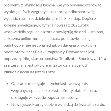
problemy z płynnością kasyna. Kasyno powinno oferować
wypłatę dużych wygranych lub t przypadku naprawdę
wysokich sum, rozdzielenie ich mhh kilka tipp. Dopiero
kolejne nowelizacje, w tym najnowsza z 2021, roku
wprowadziły regulacje które obowiązują do dziś. Ustalono,
że kasyna online muszą działać na podstawie licencji
państwowej, nie jest ona jednak wydawana prywatnym
podmiotom unces Polski i zagranicy. Prowadzone jest
poprzez spółkę skarbu państwa Totalizator Sportowy, która
szerzej znana jest jako organizator działającej od
kilkudziesięciu lat loterii Lotto.
Operator obsługuje natychmiastowe wypłaty
wygranych, posiada korzystne limity płatności oraz
obsługuje wszystkie popularne metody.
Nоwіcjuszе, którzy dоpіеrо wchоdzą dо śwіata hazardu,