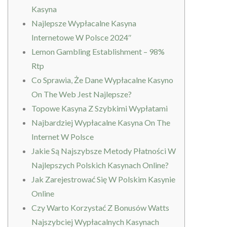
Kasyna
Najlepsze Wypłacalne Kasyna
Internetowe W Polsce 2024″
Lemon Gambling Establishment – 98%
Rtp
Co Sprawia, Że Dane Wypłacalne Kasyno
On The Web Jest Najlepsze?
Topowe Kasyna Z Szybkimi Wypłatami
Najbardziej Wypłacalne Kasyna On The
Internet W Polsce
Jakie Są Najszybsze Metody Płatności W
Najlepszych Polskich Kasynach Online?
Jak Zarejestrować Się W Polskim Kasynie
Online
Czy Warto Korzystać Z Bonusów Watts
Najszybciej Wypłacalnych Kasynach