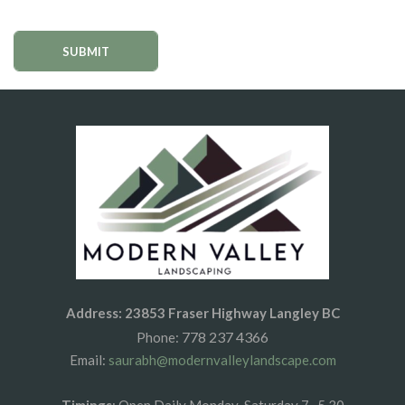
Address: 23853 Fraser Highway Langley BC
778 237 4366
Phone:
Email:
saurabh@modernvalleylandscape.com