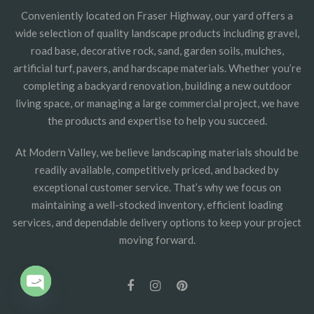
Conveniently located on Fraser Highway, our yard offers a
wide selection of quality landscape products including gravel,
road base, decorative rock, sand, garden soils, mulches,
artificial turf, pavers, and hardscape materials. Whether you’re
completing a backyard renovation, building a new outdoor
living space, or managing a large commercial project, we have
the products and expertise to help you succeed.
At Modern Valley, we believe landscaping materials should be
readily available, competitively priced, and backed by
exceptional customer service. That’s why we focus on
maintaining a well-stocked inventory, efficient loading
services, and dependable delivery options to keep your project
moving forward.
Open chaty