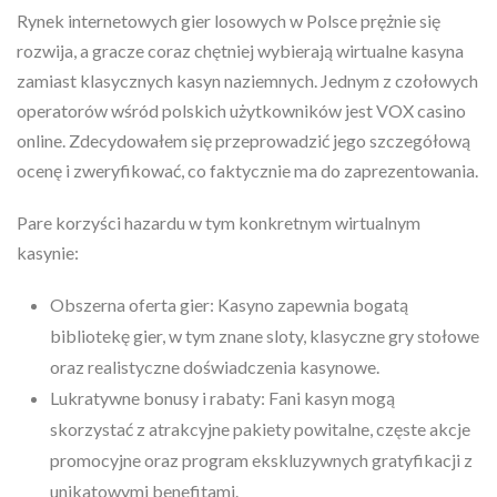
Rynek internetowych gier losowych w Polsce prężnie się
rozwija, a gracze coraz chętniej wybierają wirtualne kasyna
zamiast klasycznych kasyn naziemnych. Jednym z czołowych
operatorów wśród polskich użytkowników jest VOX casino
online. Zdecydowałem się przeprowadzić jego szczegółową
ocenę i zweryfikować, co faktycznie ma do zaprezentowania.
Pare korzyści hazardu w tym konkretnym wirtualnym
kasynie:
Obszerna oferta gier: Kasyno zapewnia bogatą
bibliotekę gier, w tym znane sloty, klasyczne gry stołowe
oraz realistyczne doświadczenia kasynowe.
Lukratywne bonusy i rabaty: Fani kasyn mogą
skorzystać z atrakcyjne pakiety powitalne, częste akcje
promocyjne oraz program ekskluzywnych gratyfikacji z
unikatowymi benefitami.