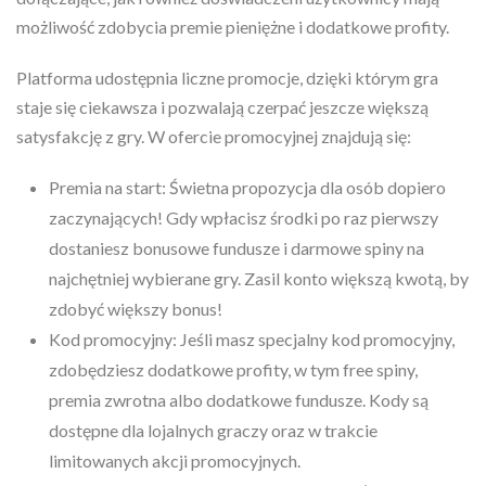
możliwość zdobycia premie pieniężne i dodatkowe profity.
Platforma udostępnia liczne promocje, dzięki którym gra
staje się ciekawsza i pozwalają czerpać jeszcze większą
satysfakcję z gry. W ofercie promocyjnej znajdują się:
Premia na start: Świetna propozycja dla osób dopiero
zaczynających! Gdy wpłacisz środki po raz pierwszy
dostaniesz bonusowe fundusze i darmowe spiny na
najchętniej wybierane gry. Zasil konto większą kwotą, by
zdobyć większy bonus!
Kod promocyjny: Jeśli masz specjalny kod promocyjny,
zdobędziesz dodatkowe profity, w tym free spiny,
premia zwrotna albo dodatkowe fundusze. Kody są
dostępne dla lojalnych graczy oraz w trakcie
limitowanych akcji promocyjnych.