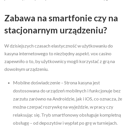
Zabawa na smartfonie czy na
stacjonarnym urządzeniu?
W dzisiejszych czasach elastyczność w użytkowaniu do
kasyna internetowego to niezbędny aspekt. vox casino
zapewniło o to, by użytkownicy mogli korzystać z grą na
dowolnym urządzeniu.
Mobilne doświadczenie – Strona kasyna jest
dostosowana do urządzeń mobilnych i funkcjonuje bez
zarzutu zarówno na Androidzie, jak i iOS, co oznacza, że
można czerpać rozrywkę na wyjeździe, w pracy czy
relaksując się. Tryb smartfonowy obsługuje kompletną
obsługę – od depozytów i wypłat po grę w turniejach.