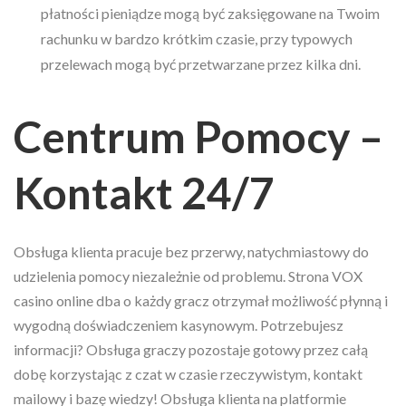
płatności pieniądze mogą być zaksięgowane na Twoim
rachunku w bardzo krótkim czasie, przy typowych
przelewach mogą być przetwarzane przez kilka dni.
Centrum Pomocy –
Kontakt 24/7
Obsługa klienta pracuje bez przerwy, natychmiastowy do
udzielenia pomocy niezależnie od problemu. Strona VOX
casino online dba o każdy gracz otrzymał możliwość płynną i
wygodną doświadczeniem kasynowym. Potrzebujesz
informacji? Obsługa graczy pozostaje gotowy przez całą
dobę korzystając z czat w czasie rzeczywistym, kontakt
mailowy i bazę wiedzy! Obsługa klienta na platformie