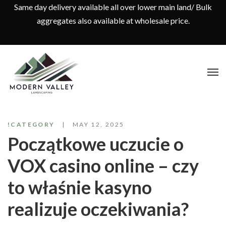
Same day delivery available all over lower main land/ Bulk
aggregates also available at wholesale price.
!CATEGORY
MAY 12, 2025
Początkowe uczucie o
VOX casino online – czy
to właśnie kasyno
realizuje oczekiwania?