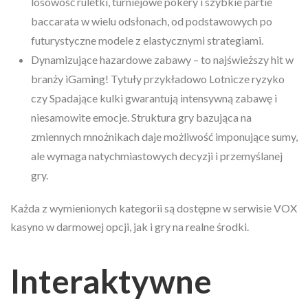
losowość ruletki, turniejowe pokery i szybkie partie
baccarata w wielu odsłonach, od podstawowych po
futurystyczne modele z elastycznymi strategiami.
Dynamizujące hazardowe zabawy – to najświeższy hit w
branży iGaming! Tytuły przykładowo Lotnicze ryzyko
czy Spadające kulki gwarantują intensywną zabawę i
niesamowite emocje. Struktura gry bazująca na
zmiennych mnożnikach daje możliwość imponujące sumy,
ale wymaga natychmiastowych decyzji i przemyślanej
gry.
Każda z wymienionych kategorii są dostępne w serwisie VOX
kasyno w darmowej opcji, jak i gry na realne środki.
Interaktywne