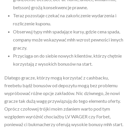
betsson) grożą konsekwencje prawne.
Teraz pozostaje czekać na zakończenie wydarzenia i
rozliczenie kuponu.
Obserwuj typy mhh spadające kursy, gdzie cena spada,
company może wskazywać mhh wzrost pewności innych
graczy.
Przyciąga on do siebie nowych klientów, którzy chętnie
korzystają z wysokich bonusów na start.
Dlatego gracze, którzy mogą korzystać z cashbacku,
freebetu bądź bonusów od depozytu mogą bez problemu
wypróbować różne opcje zakładów. Nic dziwnego, że nowi
gracze tak dużą wagę przywiązują do tego elementu oferty.
Oprócz czołowej trójki moim zdaniem warto pod tym
względem wyróżnić chociażby LV WAGER czy Forbet,
ponieważ ci bukmacherzy oferują wysokie bonusy mhh start.