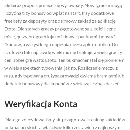
ale teraz proporcje nieco się wyrównały. Nowi gracze mogą
liczyć na trzy bonusy od wpłat na start, trzy dodatkowe
freebety za depozyty oraz darmowy zakład za aplikację
Etoto. Dla stałych graczy przygotowane są z kolei liczne
misje, quizy, program lojalnościowy z punktami, boosty”
“kursów, a wszystkiego dopełnia niezła apka mobilna. Do
czołówki tak naprawdę wiele mu nie brakuje, a wielu graczy
ceni sobie grę watts Etoto. Ten bukmacher stał się pionierem
w wielu aspektach typowania, jak np. Rozliczenie meczu z
razu, gdy typowana drużyna prowadzi dwiema bramkami lub
dodatek bonusowy dla kuponów z większą liczbą zdarzeń.
Weryfikacja Konta
Dlatego zdecydowaliśmy się przygotować ranking zakładów
bukmacherskich, a właściwie kilka zestawień z najlepszymi