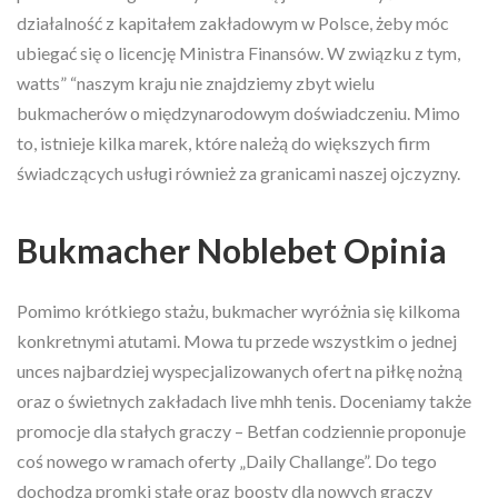
działalność z kapitałem zakładowym w Polsce, żeby móc
ubiegać się o licencję Ministra Finansów. W związku z tym,
watts” “naszym kraju nie znajdziemy zbyt wielu
bukmacherów o międzynarodowym doświadczeniu. Mimo
to, istnieje kilka marek, które należą do większych firm
świadczących usługi również za granicami naszej ojczyzny.
Bukmacher Noblebet Opinia
Pomimo krótkiego stażu, bukmacher wyróżnia się kilkoma
konkretnymi atutami. Mowa tu przede wszystkim o jednej
unces najbardziej wyspecjalizowanych ofert na piłkę nożną
oraz o świetnych zakładach live mhh tenis. Doceniamy także
promocje dla stałych graczy – Betfan codziennie proponuje
coś nowego w ramach oferty „Daily Challange”. Do tego
dochodzą promki stałe oraz boosty dla nowych graczy