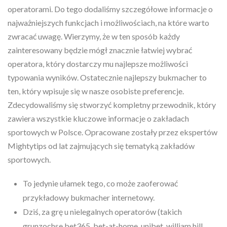
operatorami. Do tego dodaliśmy szczegółowe informacje o
najważniejszych funkcjach i możliwościach, na które warto
zwracać uwagę. Wierzymy, że w ten sposób każdy
zainteresowany będzie mógł znacznie łatwiej wybrać
operatora, który dostarczy mu najlepsze możliwości
typowania wyników. Ostatecznie najlepszy bukmacher to
ten, który wpisuje się w nasze osobiste preferencje.
Zdecydowaliśmy się stworzyć kompletny przewodnik, który
zawiera wszystkie kluczowe informacje o zakładach
sportowych w Polsce. Opracowane zostały przez ekspertów
Mightytips od lat zajmujących się tematyką zakładów
sportowych.
To jedynie ułamek tego, co może zaoferować
przykładowy bukmacher internetowy.
Dziś, za grę u nielegalnych operatorów (takich
grunzochse bet365, bet-at-home, unibet, william hill,