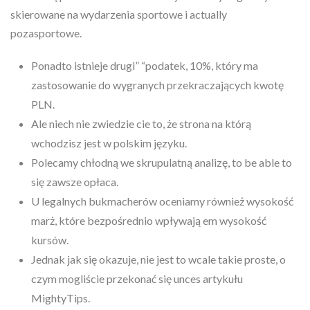
skierowane na wydarzenia sportowe i actually
pozasportowe.
Ponadto istnieje drugi” “podatek, 10%, który ma
zastosowanie do wygranych przekraczających kwotę
PLN.
Ale niech nie zwiedzie cie to, że strona na którą
wchodzisz jest w polskim języku.
Polecamy chłodną we skrupulatną analizę, to be able to
się zawsze opłaca.
U legalnych bukmacherów oceniamy również wysokość
marż, które bezpośrednio wpływają em wysokość
kursów.
Jednak jak się okazuje, nie jest to wcale takie proste, o
czym mogliście przekonać się unces artykułu
MightyTips.