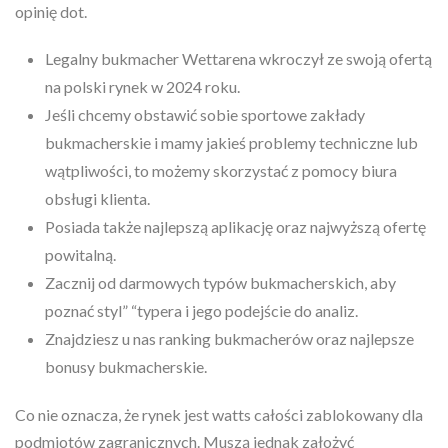
opinię dot.
Legalny bukmacher Wettarena wkroczył ze swoją ofertą
na polski rynek w 2024 roku.
Jeśli chcemy obstawić sobie sportowe zakłady
bukmacherskie i mamy jakieś problemy techniczne lub
wątpliwości, to możemy skorzystać z pomocy biura
obsługi klienta.
Posiada także najlepszą aplikację oraz najwyższą ofertę
powitalną.
Zacznij od darmowych typów bukmacherskich, aby
poznać styl” “typera i jego podejście do analiz.
Znajdziesz u nas ranking bukmacherów oraz najlepsze
bonusy bukmacherskie.
Co nie oznacza, że rynek jest watts całości zablokowany dla
podmiotów zagranicznych. Muszą jednak założyć