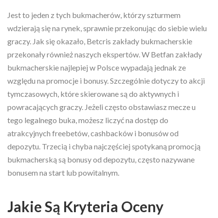
Jest to jeden z tych bukmacherów, którzy szturmem
wdzierają się na rynek, sprawnie przekonując do siebie wielu
graczy. Jak się okazało, Betcris zakłady bukmacherskie
przekonały również naszych ekspertów. W Betfan zakłady
bukmacherskie najlepiej w Polsce wypadają jednak ze
względu na promocje i bonusy. Szczególnie dotyczy to akcji
tymczasowych, które skierowane są do aktywnych i
powracających graczy. Jeżeli często obstawiasz mecze u
tego legalnego buka, możesz liczyć na dostęp do
atrakcyjnych freebetów, cashbacków i bonusów od
depozytu. Trzecią i chyba najczęściej spotykaną promocją
bukmacherską są bonusy od depozytu, często nazywane
bonusem na start lub powitalnym.
Jakie Są Kryteria Oceny