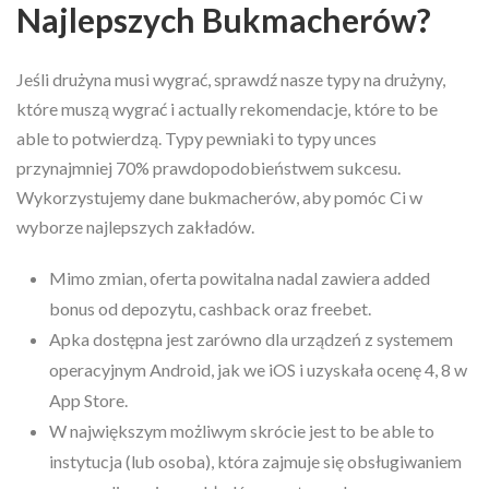
Najlepszych Bukmacherów?
Jeśli drużyna musi wygrać, sprawdź nasze typy na drużyny,
które muszą wygrać i actually rekomendacje, które to be
able to potwierdzą. Typy pewniaki to typy unces
przynajmniej 70% prawdopodobieństwem sukcesu.
Wykorzystujemy dane bukmacherów, aby pomóc Ci w
wyborze najlepszych zakładów.
Mimo zmian, oferta powitalna nadal zawiera added
bonus od depozytu, cashback oraz freebet.
Apka dostępna jest zarówno dla urządzeń z systemem
operacyjnym Android, jak we iOS i uzyskała ocenę 4, 8 w
App Store.
W największym możliwym skrócie jest to be able to
instytucja (lub osoba), która zajmuje się obsługiwaniem