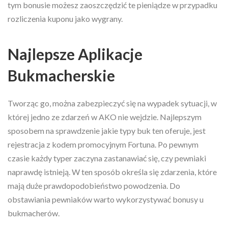
tym bonusie możesz zaoszczędzić te pieniądze w przypadku
rozliczenia kuponu jako wygrany.
Najlepsze Aplikacje
Bukmacherskie
Tworząc go, można zabezpieczyć się na wypadek sytuacji, w
której jedno ze zdarzeń w AKO nie wejdzie. Najlepszym
sposobem na sprawdzenie jakie typy buk ten oferuje, jest
rejestracja z kodem promocyjnym Fortuna. Po pewnym
czasie każdy typer zaczyna zastanawiać się, czy pewniaki
naprawdę istnieją. W ten sposób określa się zdarzenia, które
mają duże prawdopodobieństwo powodzenia. Do
obstawiania pewniaków warto wykorzystywać bonusy u
bukmacherów.