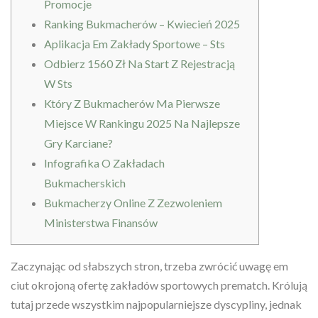
Promocje
Ranking Bukmacherów – Kwiecień 2025
Aplikacja Em Zakłady Sportowe – Sts
Odbierz 1560 Zł Na Start Z Rejestracją
W Sts
Który Z Bukmacherów Ma Pierwsze
Miejsce W Rankingu 2025 Na Najlepsze
Gry Karciane?
Infografika O Zakładach
Bukmacherskich
Bukmacherzy Online Z Zezwoleniem
Ministerstwa Finansów
Zaczynając od słabszych stron, trzeba zwrócić uwagę em
ciut okrojoną ofertę zakładów sportowych prematch. Królują
tutaj przede wszystkim najpopularniejsze dyscypliny, jednak