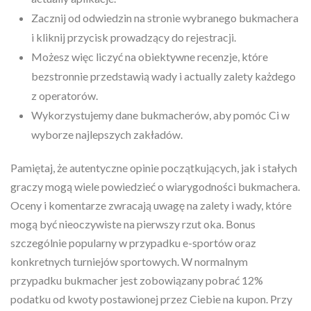
Zacznij od odwiedzin na stronie wybranego bukmachera
i kliknij przycisk prowadzący do rejestracji.
Możesz więc liczyć na obiektywne recenzje, które
bezstronnie przedstawią wady i actually zalety każdego
z operatorów.
Wykorzystujemy dane bukmacherów, aby pomóc Ci w
wyborze najlepszych zakładów.
Pamiętaj, że autentyczne opinie początkujących, jak i stałych
graczy mogą wiele powiedzieć o wiarygodności bukmachera.
Oceny i komentarze zwracają uwagę na zalety i wady, które
mogą być nieoczywiste na pierwszy rzut oka. Bonus
szczególnie popularny w przypadku e-sportów oraz
konkretnych turniejów sportowych. W normalnym
przypadku bukmacher jest zobowiązany pobrać 12%
podatku od kwoty postawionej przez Ciebie na kupon. Przy