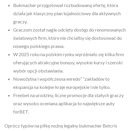
Bukmacher przygotował rozbudowaną ofertę, która
działa jak klasyczny plan lojalnościowy dla aktywnych
graczy.
Graczom został nagle odcięty dostęp do renomowanych
światowych firm, które nie chciałby się dostosować do
nowego polskiego prawa.
W 2025 roku na polskim rynku wyróżniało się kilka firm
oferujących atrakcyjne bonusy, wysokie kursy i szeroki
wybór opcji obstawiania.
Nowożytna i współczesna enredo” “zakładów to
ekspansja na kolejne kraje europejskie i nie tylko.
Freebet na urodziny, liczne promocje dla stałych graczy
oraz wysoko oceniana aplikacja to największe auty
forBET.
Oprócz typów na piłkę nożną legalny bukmacher Betcris