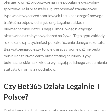
oferuje również propozycje na inne popularne dyscypliny
sportowe. Jeśli przestało Cię interesować standardowe
typowanie wydarzeń sportowych i szukasz czegoś nowego,
trafiłeś na odpowiednią stronę. Legalne zakłady
bukmacherskie Betcris dają Ci możliwość bieżącego
obstawiania realnych wydarzeń na żywo. Tego typu zakłady
rozliczane są natychmiast po zakończeniu danego rezultatu.
Bez wątpienia ucieszy to wielu graczy, ponieważ nie będą
musieli oczekiwać carry out ostatniej sekundy. Typy
bukmacherskie na krykieta wymagają solidnego zrozumienia
statystyk i formy zawodników.
Czy Bet365 Działa Legalnie T
Polsce?
Dodatkowo ten buk gwarantuje typerom doskonały topowy