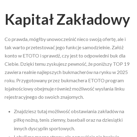
Kapitał Zakładowy
Co prawda, mógłby unowocześnić nieco swoją ofertę, ale i
tak warto przetestować jego funkcje samodzielnie. Załóż
konto w ETOTO i sprawdź, czy jest to odpowiedni buk dla
Ciebie. Dzięki temu zyskujesz pewność, że poniższy TOP 19
zawiera realnie najlepszych bukmacherów na rynku w 2025
roku. Przygotowany przez bukmachera ETOTO program
lojalnościowy obejmuje również możliwość wysłania linku
rejestracyjnego do swoich znajomych.
Znajdziesz tutaj możliwość obstawiania zakładów na
piłkę nożną, tenis ziemny, baseball oraz na dziesiątki
innych dyscyplin sportowych.
Lebull ma mocne strony, ale oczywiście nie brakuje