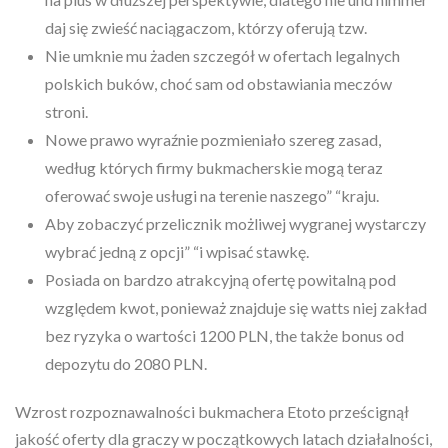
daj się zwieść naciągaczom, którzy oferują tzw.
Nie umknie mu żaden szczegół w ofertach legalnych
polskich buków, choć sam od obstawiania meczów
stroni.
Nowe prawo wyraźnie pozmieniało szereg zasad,
według których firmy bukmacherskie mogą teraz
oferować swoje usługi na terenie naszego” “kraju.
Aby zobaczyć przelicznik możliwej wygranej wystarczy
wybrać jedną z opcji” “i wpisać stawkę.
Posiada on bardzo atrakcyjną ofertę powitalną pod
względem kwot, ponieważ znajduje się watts niej zakład
bez ryzyka o wartości 1200 PLN, the także bonus od
depozytu do 2080 PLN.
Wzrost rozpoznawalności bukmachera Etoto prześcignął
jakość oferty dla graczy w początkowych latach działalności,