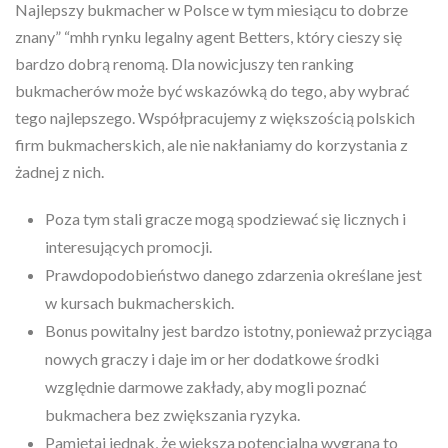
Najlepszy bukmacher w Polsce w tym miesiącu to dobrze
znany” “mhh rynku legalny agent Betters, który cieszy się
bardzo dobrą renomą. Dla nowicjuszy ten ranking
bukmacherów może być wskazówką do tego, aby wybrać
tego najlepszego. Współpracujemy z większością polskich
firm bukmacherskich, ale nie nakłaniamy do korzystania z
żadnej z nich.
Poza tym stali gracze mogą spodziewać się licznych i
interesujących promocji.
Prawdopodobieństwo danego zdarzenia określane jest
w kursach bukmacherskich.
Bonus powitalny jest bardzo istotny, ponieważ przyciąga
nowych graczy i daje im or her dodatkowe środki
względnie darmowe zakłady, aby mogli poznać
bukmachera bez zwiększania ryzyka.
Pamiętaj jednak, że większa potencjalna wygrana to