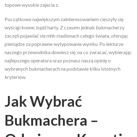
topowe wysokie zajecia z.
Początkowo największym zainteresowaniem cieszyły się
wyścigi konne, bądź harty. Z czasem jednak bukmacherzy
zaczęli pojawiać się mhh stadionach całego świata, oferując
pieniądze za poprawne wytypowanie wyniku. Po lekturze
naszego przewodnika dowiesz się, na co zwracać, wybierając
najlepszego operatora oraz poznasz naszą opinię o
wybranych bukmacherach na podstawie kilku istotnych
kryteriów.
Jak Wybrać
Bukmachera –