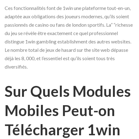
Ces fonctionnalités font de 1win une plateforme tout-en-un,
adaptée aux obligations des joueurs modernes, qu’ils soient
passionnés de casino ou fans de london sportifs. La” “richesse
du jeu se révèle être exactement ce quel professionnel
distingue 1win gambling establishment des autres websites.
Le nombre total de jeux de hasard sur the site web dépasse
déjà les 8, 000, et l’essentiel est qu’ils soient tous très
diversifiés.
Sur Quels Modules
Mobiles Peut-on
Télécharger 1win