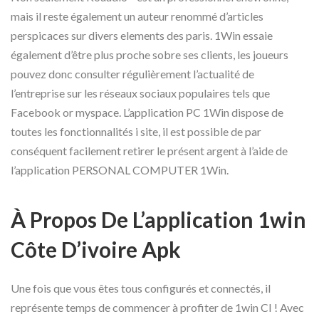
mais il reste également un auteur renommé d’articles
perspicaces sur divers elements des paris. 1Win essaie
également d’être plus proche sobre ses clients, les joueurs
pouvez donc consulter régulièrement l’actualité de
l’entreprise sur les réseaux sociaux populaires tels que
Facebook or myspace. L’application PC 1Win dispose de
toutes les fonctionnalités i site, il est possible de par
conséquent facilement retirer le présent argent à l’aide de
l’application PERSONAL COMPUTER 1Win.
À Propos De L’application 1win
Côte D’ivoire Apk
Une fois que vous êtes tous configurés et connectés, il
représente temps de commencer à profiter de 1win CI ! Avec