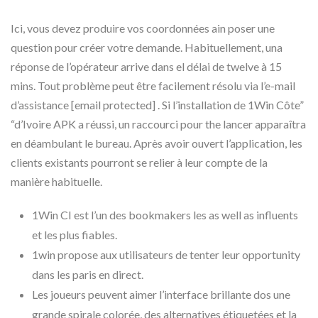
Ici, vous devez produire vos coordonnées ain poser une
question pour créer votre demande. Habituellement, una
réponse de l’opérateur arrive dans el délai de twelve à 15
mins. Tout problème peut être facilement résolu via l’e-mail
d’assistance [email protected] . Si l’installation de 1Win Côte”
“d’Ivoire APK a réussi, un raccourci pour the lancer apparaîtra
en déambulant le bureau. Après avoir ouvert l’application, les
clients existants pourront se relier à leur compte de la
manière habituelle.
1Win CI est l’un des bookmakers les as well as influents
et les plus fiables.
1win propose aux utilisateurs de tenter leur opportunity
dans les paris en direct.
Les joueurs peuvent aimer l’interface brillante dos une
grande spirale colorée, des alternatives étiquetées et la