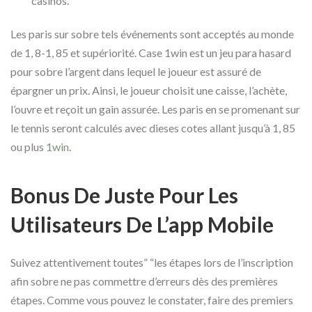
casinos.
Les paris sur sobre tels événements sont acceptés au monde
de 1, 8-1, 85 et supériorité. Case 1win est un jeu para hasard
pour sobre l’argent dans lequel le joueur est assuré de
épargner un prix. Ainsi, le joueur choisit une caisse, l’achète,
l’ouvre et reçoit un gain assurée. Les paris en se promenant sur
le tennis seront calculés avec dieses cotes allant jusqu’à 1, 85
ou plus
1win
.
Bonus De Juste Pour Les
Utilisateurs De L’app Mobile
Suivez attentivement toutes” “les étapes lors de l’inscription
afin sobre ne pas commettre d’erreurs dès des premières
étapes. Comme vous pouvez le constater, faire des premiers