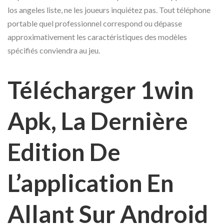
los angeles liste, ne les joueurs inquiétez pas. Tout téléphone
portable quel professionnel correspond ou dépasse
approximativement les caractéristiques des modèles
spécifiés conviendra au jeu.
Télécharger 1win
Apk, La Dernière
Edition De
L’application En
Allant Sur Android