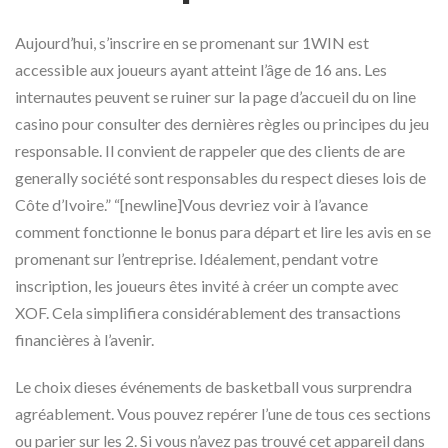
Aujourd’hui, s’inscrire en se promenant sur 1WIN est
accessible aux joueurs ayant atteint l’âge de 16 ans. Les
internautes peuvent se ruiner sur la page d’accueil du on line
casino pour consulter des dernières règles ou principes du jeu
responsable. Il convient de rappeler que des clients de are
generally société sont responsables du respect dieses lois de
Côte d’Ivoire.” “[newline]Vous devriez voir à l’avance
comment fonctionne le bonus para départ et lire les avis en se
promenant sur l’entreprise. Idéalement, pendant votre
inscription, les joueurs êtes invité à créer un compte avec
XOF. Cela simplifiera considérablement des transactions
financières à l’avenir.
Le choix dieses événements de basketball vous surprendra
agréablement. Vous pouvez repérer l’une de tous ces sections
ou parier sur les 2. Si vous n’avez pas trouvé cet appareil dans