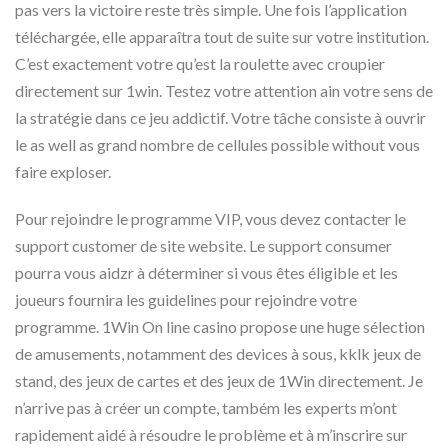
pas vers la victoire reste très simple. Une fois l’application
téléchargée, elle apparaîtra tout de suite sur votre institution.
C’est exactement votre qu’est la roulette avec croupier
directement sur 1win. Testez votre attention ain votre sens de
la stratégie dans ce jeu addictif. Votre tâche consiste à ouvrir
le as well as grand nombre de cellules possible without vous
faire exploser.
Pour rejoindre le programme VIP, vous devez contacter le
support customer de site website. Le support consumer
pourra vous aidzr à déterminer si vous êtes éligible et les
joueurs fournira les guidelines pour rejoindre votre
programme. 1Win On line casino propose une huge sélection
de amusements, notamment des devices à sous, kklk jeux de
stand, des jeux de cartes et des jeux de 1Win directement. Je
n’arrive pas à créer un compte, também les experts m’ont
rapidement aidé à résoudre le problème et à m’inscrire sur