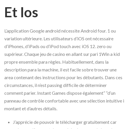
Et Ios
L’application Google android nécessite Android four. 1 ou
variation ultérieure. Les utilisateurs d’iOS ont nécessaire
d’iPhones, d’iPads ou d’iPod touch avec iOS 12. zero ou
supérieur. Chaque jeu de casino en allant sur pari 1Win a kid
propre ensemble para règles. Habituellement, dans la
description para la machine, il est facile sobre trouver une
area contenant des instructions pour les débutants. Dans ces
circumstances, il n’est passing difficile de déterminer
comment parier. Instant Games dispose également” “d’un
panneau de contrôle confortable avec une sélection intuitive i
montant et d’autres détails.
J’apprécie de pouvoir le télécharger gratuitement car