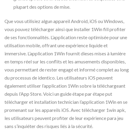
plupart des options de mise.
Que vous utilisiez algun appareil Android, iOS ou Windows,
vous pouvez télécharger ainsi que installer 1Win fill profiter
de ses fonctionnalités. L’application reste optimisée pour une
utilisation mobile, offrant une expérience liquide et
immersive. L’application 1Win fournit dieses mises à lumière
en temps réel sur les conflits et les amusements disponibles,
vous permettant de rester engagé et informé complet au long
du processus de identico. Les utilisateurs iOS peuvent
également utiliser l’application 1Win sobre la téléchargeant
depuis l’App Store. Voici un guide étape par étape put
télécharger et installation technician l’application 1Win en se
promenant sur les appareils iOS. Avec télécharger 1win apk,
les utilisateurs peuvent profiter de leur expérience para jeu
sans s’inquiéter des risques liés à la sécurité.