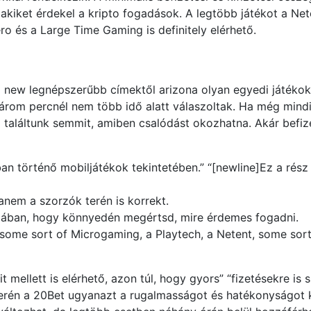
akiket érdekel a kripto fogadások. A legtöbb játékot a Nete
o és a Large Time Gaming is definitely elérhető.
 new legnépszerűbb címektől arizona olyan egyedi játékoki
három percnél nem több idő alatt válaszoltak. Ha még min
m találtunk semmit, amiben csalódást okozhatna. Akár befi
ban történő mobiljátékok tekintetében.” “[newline]Ez a rész 
nem a szorzók terén is korrekt.
lágában, hogy könnyedén megértsd, mire érdemes fogadni.
 some sort of Microgaming, a Playtech, a Netent, some sort
t mellett is elérhető, azon túl, hogy gyors” “fizetésekre 
erén a 20Bet ugyanazt a rugalmasságot és hatékonyságot kí