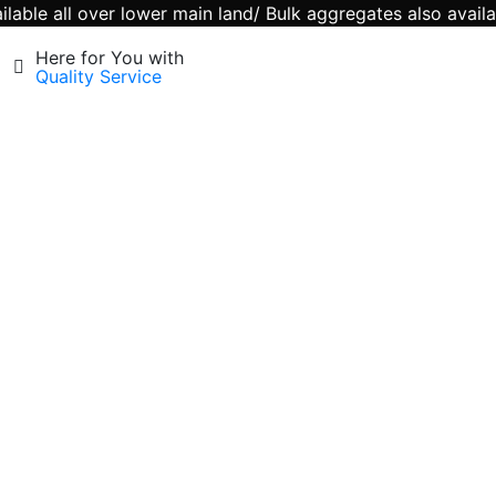
lable all over lower main land/ Bulk aggregates also availa
Here for You with
Quality Service