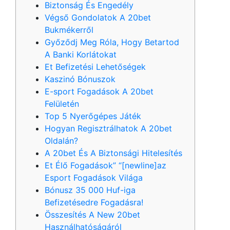
Biztonság És Engedély
Végső Gondolatok A 20bet
Bukmékerről
Győződj Meg Róla, Hogy Betartod
A Banki Korlátokat
Et Befizetési Lehetőségek
Kaszinó Bónuszok
E-sport Fogadások A 20bet
Felületén
Top 5 Nyerőgépes Játék
Hogyan Regisztrálhatok A 20bet
Oldalán?
A 20bet És A Biztonsági Hitelesítés
Et Élő Fogadások” “[newline]az
Esport Fogadások Világa
Bónusz 35 000 Huf-iga
Befizetésedre Fogadásra!
Összesítés A New 20bet
Használhatóságáról