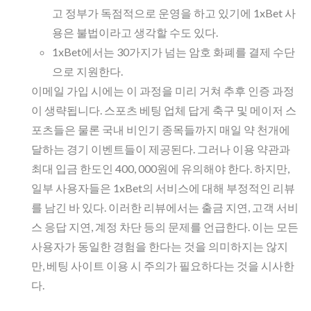
고 정부가 독점적으로 운영을 하고 있기에 1xBet 사
용은 불법이라고 생각할 수도 있다.
1xBet에서는 30가지가 넘는 암호 화폐를 결제 수단
으로 지원한다.
이메일 가입 시에는 이 과정을 미리 거쳐 추후 인증 과정
이 생략됩니다. 스포츠 베팅 업체 답게 축구 및 메이저 스
포츠들은 물론 국내 비인기 종목들까지 매일 약 천개에
달하는 경기 이벤트들이 제공된다. 그러나 이용 약관과
최대 입금 한도인 400, 000원에 유의해야 한다. 하지만,
일부 사용자들은 1xBet의 서비스에 대해 부정적인 리뷰
를 남긴 바 있다. 이러한 리뷰에서는 출금 지연, 고객 서비
스 응답 지연, 계정 차단 등의 문제를 언급한다. 이는 모든
사용자가 동일한 경험을 한다는 것을 의미하지는 않지
만, 베팅 사이트 이용 시 주의가 필요하다는 것을 시사한
다.