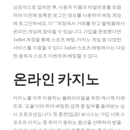
성공적으로 접속한 후, 사용자 이름과 비밀번호를 포함
하여 이전에 등록한 로그인 정보를 사용하여 베팅 계정
에 로그인하세요. 이” “계정에서 거래를 하고 플랫폼에서
온라인 게임에 참여할 수 있습니다. 가입을 완료했다면
1xBet 계정을 통해 스포츠 베팅, 카지노 게임 등 다양한
서비스를 이용할 수 있다. 1xBet 스포츠 베팅에서는 다양
한 종목의 스포츠 이벤트에 베팅할 수 있다.
온라인 카지노
카지노를 자주 이용하는 플레이어들을 위한 캐시백 이벤
트로, ‘요율’이라 하여 베팅한 금액 중 일부를 돌려받는 상
시 프로모션입니다. 첫 충전(입금) 보너스는 가입 시에 스
포츠와 카지노 중 유저가 원하는 옵션을 선택하여 받을