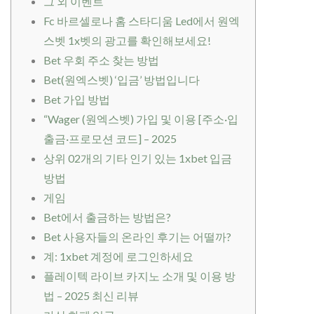
그 외 이벤트
Fc 바르셀로나 홈 스타디움 Led에서 원엑
스벳 1x벳의 광고를 확인해보세요!
Bet 우회 주소 찾는 방법
Bet(원엑스벳) ‘입금’ 방법입니다
Bet 가입 방법
“Wager (원엑스벳) 가입 및 이용 [주소·입
출금·프로모션 코드] – 2025
상위 02개의 기타 인기 있는 1xbet 입금
방법
게임
Bet에서 출금하는 방법은?
Bet 사용자들의 온라인 후기는 어떨까?
계: 1xbet 계정에 로그인하세요
플레이텍 라이브 카지노 소개 및 이용 방
법 – 2025 최신 리뷰