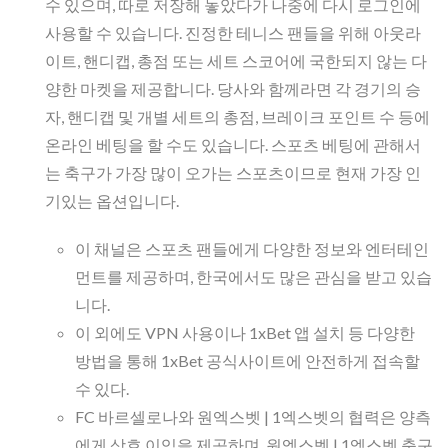
수 있으며, 따로 저장해 놓았다가 나중에 다시 로그인에
사용할 수 있습니다. 진정한 테니스 팬들을 위해 아웃라
이트, 핸디캡, 총점 또는 세트 스코어에 국한되지 않는 다
양한 마켓을 제공합니다. 당사와 함께라면 각 경기의 승
자, 핸디캡 및 개별 세트의 총점, 브레이크 포인트 수 등에
온라인 베팅을 할 수도 있습니다. 스포츠 베팅에 관해서
는 축구가 가장 많이 오가는 스포츠이므로 현재 가장 인
기있는 옵션입니다.
이 채널은 스포츠 팬들에게 다양한 정보와 엔터테인
먼트를 제공하며, 한국에서도 많은 관심을 받고 있습
니다.
이 외에도 VPN 사용이나 1xBet 앱 설치 등 다양한
방법을 통해 1xBet 공식사이트에 안전하게 접속할
수 있다.
FC 바르셀로나와 원엑스벳 | 1엑스벳의 협력은 양측
에게 상호 이익을 제공하며, 원엑스벳 | 1엑스벳 축구