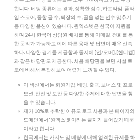
합니다. 베팅 종류에는 결과, 정확한 점수, 하프타임-풀타
임 스코어, 종합 골 수, 퇴장의 수, 골을 넣는 선수 맞추기
등 다양한 옵션이 있습니다. 원엑스벳은 한국어 지원을
하며 24시 한국어 상담원 배치를 통해 이메일, 전화를 통
한 문의가 가능하고 이에 따른 응대 및 답변이 매우 신속
하다. 다양한 경기를 제공함과 동시에 [언/오버], [핸디캡]
과 같은 배당판도 제공한다. 처음 배당판을 보면 사설 토
토에 비해서 복잡해보여 어렵게 느껴질 수 있다.
이 섹션에서는 회원가입, 베팅, 출금, 보너스 및 프로
모션, 안전 및 보안 등 다양한 주제에 대한 답변을 찾
을 수 있습니다.
제가 10%로 추락한 이유도 로고 사용과 본 페이지의
도메인에서 ‘원엑스벳’이라는 글자가 들어갔기 때문
이라고 합니다.
한국에서는 카지노 및 베팅에 대해 엄격한 규제를 하