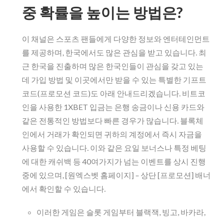
중 확률을 높이는 방법은?
이 채널은 스포츠 팬들에게 다양한 정보와 엔터테인먼트
를 제공하며, 한국에서도 많은 관심을 받고 있습니다. 최
근 한국을 진출하며 많은 한국인들이 관심을 갖고 있는
데 가입 방법 및 이곳에서만 받을 수 있는 특별한 기프트
코드(프로모션 코드)도 아래 안내드리겠습니다. 비트코
인을 사용한 1XBET 입금는 은행 송금이나 신용 카드와
같은 전통적인 방법보다 빠른 경우가 많습니다. 블록체
인에서 거래가 확인되면 귀하의 계정에서 즉시 자금을
사용할 수 있습니다. 이와 같은 요일 보너스나 특정 베팅
에 대한 캐쉬백 등 40여가지가 넘는 이벤트를 상시 진행
중에 있으며, [원엑스벳 홈페이지] – 상단 [프로모션] 배너
에서 확인할 수 있습니다.
이러한 게임은 슬롯 게임부터 블랙잭, 빙고, 바카라,