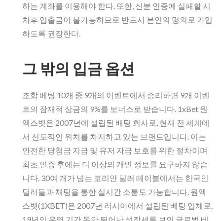
하는 계좌를 이용해야 한다. 또한, 신분 인증에 실패할 시
차후 입출금이 불가능하므로 반드시 본인의 명의로 가입
하도록 권장한다.
그 밖의 입금 옵션
조합 베팅 10개 중 9개의 이벤트에서 승리하면 9개 이벤
트의 잠재적 상금의 9%를 보너스로 받습니다. 1xBet 원
엑스벳은 2007년에 설립된 배팅 회사로, 현재 전 세계에
서 선도적인 위치를 차지하고 있는 브랜드입니다. 이는
안전한 당첨금 지급 및 유저 자금 보호를 위한 절차이며
최초 인증 후에는 더 이상의 개인 정보를 요구하지 않습
니다. 30여 개가 넘는 코리안 딜러 테이블에서는 한국인
딜러들과 채팅을 통한 실시간 소통도 가능합니다. 원엑
스벳(1XBET)은 2007년 러시아에서 설립된 베팅 업체로,
19년의 운영 기간 동안 뛰어난 성장세를 보인 글로벌 베