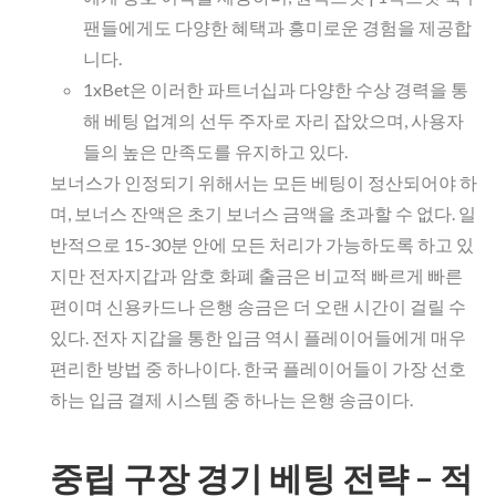
팬들에게도 다양한 혜택과 흥미로운 경험을 제공합
니다.
1xBet은 이러한 파트너십과 다양한 수상 경력을 통
해 베팅 업계의 선두 주자로 자리 잡았으며, 사용자
들의 높은 만족도를 유지하고 있다.
보너스가 인정되기 위해서는 모든 베팅이 정산되어야 하
며, 보너스 잔액은 초기 보너스 금액을 초과할 수 없다. 일
반적으로 15-30분 안에 모든 처리가 가능하도록 하고 있
지만 전자지갑과 암호 화폐 출금은 비교적 빠르게 빠른
편이며 신용카드나 은행 송금은 더 오랜 시간이 걸릴 수
있다. 전자 지갑을 통한 입금 역시 플레이어들에게 매우
편리한 방법 중 하나이다. 한국 플레이어들이 가장 선호
하는 입금 결제 시스템 중 하나는 은행 송금이다.
중립 구장 경기 베팅 전략 – 적