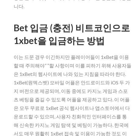
니다.
Bet 입금 (충전) 비트코인으로
1xbet을 입금하는 방법
이는 드문 경우 이긴하지만 플레이어들이 1xBet을 이용
할 때 주의해야” “할 사항이며 이를 피하기 위해 사용자들
은 1xBet의 웹사이트에 나와 있는 지침을 따라야 한다.
1xBet(원엑스벳) 모바일 어플은 안드로이드와 iOS 두 가
지 버전으로 제공되며, 이동 중에도 카지노 게임과 스포
츠 베팅을 즐길 수 있도록 어플을 제공하고 있다. 이 어플
은 모두 무료로 1xBet 공식 웹사이트나 앱스토어에서 다
운로드할 수 있으며, 사용자 친화적인 인터페이스를 통
해 신속한 카지노 게임 탐색 및 베팅이 가능하다. 한국에
서도 매우 원활히 1xBet 접속 및 이용이 가능한 것도 이