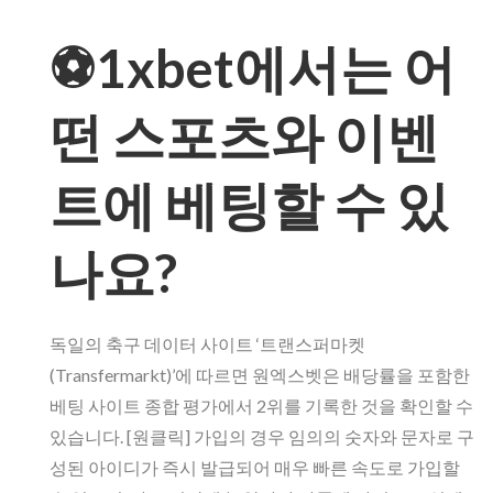
⚽1xbet에서는 어
떤 스포츠와 이벤
트에 베팅할 수 있
나요?
독일의 축구 데이터 사이트 ‘트랜스퍼마켓
(Transfermarkt)’에 따르면 원엑스벳은 배당률을 포함한
베팅 사이트 종합 평가에서 2위를 기록한 것을 확인할 수
있습니다. [원클릭] 가입의 경우 임의의 숫자와 문자로 구
성된 아이디가 즉시 발급되어 매우 빠른 속도로 가입할