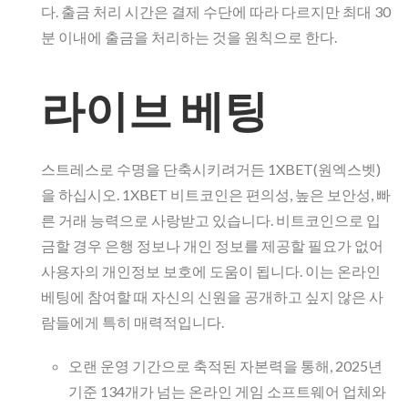
다. 출금 처리 시간은 결제 수단에 따라 다르지만 최대 30
분 이내에 출금을 처리하는 것을 원칙으로 한다.
라이브 베팅
스트레스로 수명을 단축시키려거든 1XBET(원엑스벳)
을 하십시오. 1XBET 비트코인은 편의성, 높은 보안성, 빠
른 거래 능력으로 사랑받고 있습니다. 비트코인으로 입
금할 경우 은행 정보나 개인 정보를 제공할 필요가 없어
사용자의 개인정보 보호에 도움이 됩니다. 이는 온라인
베팅에 참여할 때 자신의 신원을 공개하고 싶지 않은 사
람들에게 특히 매력적입니다.
오랜 운영 기간으로 축적된 자본력을 통해, 2025년
기준 134개가 넘는 온라인 게임 소프트웨어 업체와