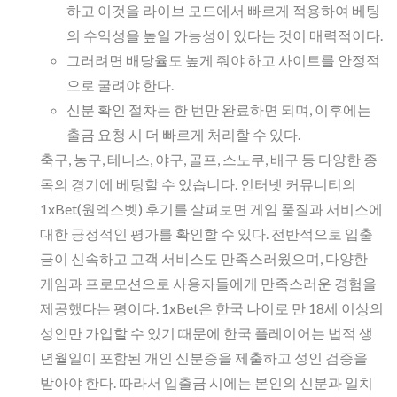
하고 이것을 라이브 모드에서 빠르게 적용하여 베팅
의 수익성을 높일 가능성이 있다는 것이 매력적이다.
그러려면 배당율도 높게 줘야 하고 사이트를 안정적
으로 굴려야 한다.
신분 확인 절차는 한 번만 완료하면 되며, 이후에는
출금 요청 시 더 빠르게 처리할 수 있다.
축구, 농구, 테니스, 야구, 골프, 스노쿠, 배구 등 다양한 종
목의 경기에 베팅할 수 있습니다. 인터넷 커뮤니티의
1xBet(원엑스벳) 후기를 살펴보면 게임 품질과 서비스에
대한 긍정적인 평가를 확인할 수 있다. 전반적으로 입출
금이 신속하고 고객 서비스도 만족스러웠으며, 다양한
게임과 프로모션으로 사용자들에게 만족스러운 경험을
제공했다는 평이다. 1xBet은 한국 나이로 만 18세 이상의
성인만 가입할 수 있기 때문에 한국 플레이어는 법적 생
년월일이 포함된 개인 신분증을 제출하고 성인 검증을
받아야 한다. 따라서 입출금 시에는 본인의 신분과 일치