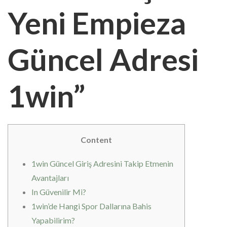
Yeni Empieza
Güncel Adresi
1win”
Content
1win Güncel Giriş Adresini Takip Etmenin
Avantajları
In Güvenilir Mi?
1win’de Hangi Spor Dallarına Bahis
Yapabilirim?