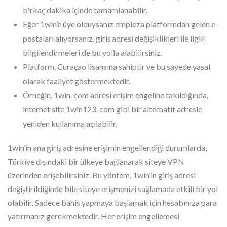
birkaç dakika içinde tamamlanabilir.
Eğer 1win’e üye olduysanız empieza platformdan gelen e-
postaları alıyorsanız, giriş adresi değişiklikleri ile ilgili
bilgilendirmeleri de bu yolla alabilirsiniz.
Platform, Curaçao lisansına sahiptir ve bu sayede yasal
olarak faaliyet göstermektedir.
Örneğin, 1win. com adresi erişim engeline takıldığında,
internet site 1win123. com gibi bir alternatif adresle
yeniden kullanıma açılabilir.
1win’in ana giriş adresine erişimin engellendiği durumlarda,
Türkiye dışındaki bir ülkeye bağlanarak siteye VPN
üzerinden erişebilirsiniz. Bu yöntem, 1win’in giriş adresi
değiştirildiğinde bile siteye erişmenizi sağlamada etkili bir yol
olabilir. Sadece bahis yapmaya başlamak için hesabınıza para
yatırmanız gerekmektedir. Her erişim engellemesi