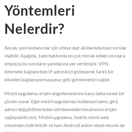
Yöntemleri
Nelerdir?
Ancak, yeni kullanıcılar için siteye dair akıllarında bazı sorular
olabilir. Aşağıda, 1win hakkında en çok merak edilen sorulara
empieza bu soruların yanıtlarına yer verilmiştir. VPN,
internete bağlanırken IP adresinizi gizleyerek farklı bir
ülkeden bağlanıyormuşsunuz gibi görünmenizi sağlar.
Mobil uygulama, erişim engellemelerine karşı daha esnek bir
çözüm sunar. Eğer mobil uygulamayı kullanıyorsanız, giriş
adresi değişikliklerinden etkilenmeden hesabınıza erişim
sağlayabilirsiniz. Mobil uygulama, 1win’in resmi web
sitesinden indirilebilir ve hem Android ankle rehab ebook de