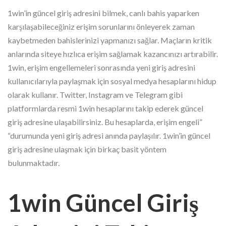
1win’in güncel giriş adresini bilmek, canlı bahis yaparken
karşılaşabileceğiniz erişim sorunlarını önleyerek zaman
kaybetmeden bahislerinizi yapmanızı sağlar. Maçların kritik
anlarında siteye hızlıca erişim sağlamak kazancınızı artırabilir.
1win, erişim engellemeleri sonrasında yeni giriş adresini
kullanıcılarıyla paylaşmak için sosyal medya hesaplarını hidup
olarak kullanır. Twitter, Instagram ve Telegram gibi
platformlarda resmi 1win hesaplarını takip ederek güncel
giriş adresine ulaşabilirsiniz. Bu hesaplarda, erişim engeli”
“durumunda yeni giriş adresi anında paylaşılır. 1win’in güncel
giriş adresine ulaşmak için birkaç basit yöntem
bulunmaktadır.
1win Güncel Giriş