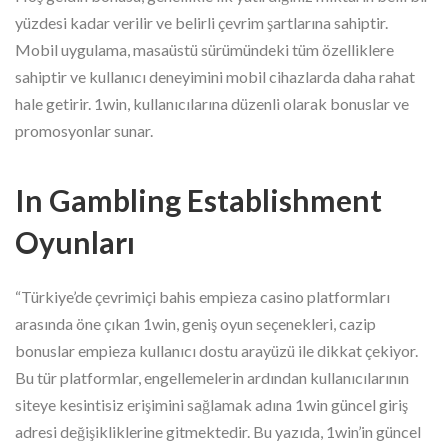
yüzdesi kadar verilir ve belirli çevrim şartlarına sahiptir.
Mobil uygulama, masaüstü sürümündeki tüm özelliklere
sahiptir ve kullanıcı deneyimini mobil cihazlarda daha rahat
hale getirir. 1win, kullanıcılarına düzenli olarak bonuslar ve
promosyonlar sunar.
In Gambling Establishment
Oyunları
“Türkiye’de çevrimiçi bahis empieza casino platformları
arasında öne çıkan 1win, geniş oyun seçenekleri, cazip
bonuslar empieza kullanıcı dostu arayüzü ile dikkat çekiyor.
Bu tür platformlar, engellemelerin ardından kullanıcılarının
siteye kesintisiz erişimini sağlamak adına 1win güncel giriş
adresi değişikliklerine gitmektedir. Bu yazıda, 1win’in güncel