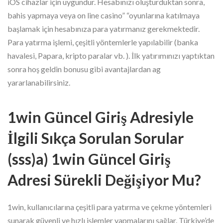
iOS cihazlar için uygundur. Hesabınızı oluşturduktan sonra,
bahis yapmaya veya on line casino” “oyunlarına katılmaya
başlamak için hesabınıza para yatırmanız gerekmektedir.
Para yatırma işlemi, çeşitli yöntemlerle yapılabilir (banka
havalesi, Papara, kripto paralar vb. ). İlk yatırımınızı yaptıktan
sonra hoş geldin bonusu gibi avantajlardan ag
yararlanabilirsiniz.
1win Güncel Giriş Adresiyle
İlgili Sıkça Sorulan Sorular
(sss)a) 1win Güncel Giriş
Adresi Sürekli Değişiyor Mu?
1win, kullanıcılarına çeşitli para yatırma ve çekme yöntemleri
sunarak güvenli ve hızlı işlemler yapmalarını sağlar. Türkiye’de