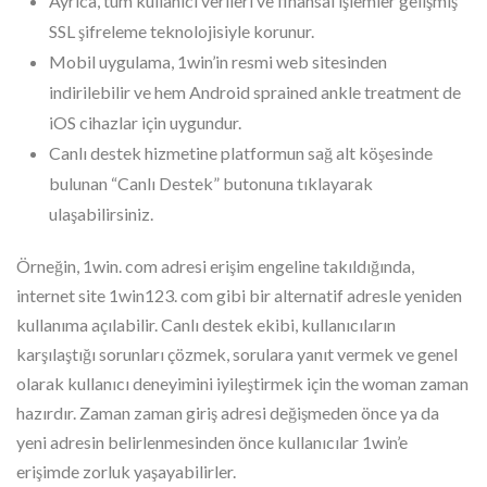
Ayrıca, tüm kullanıcı verileri ve finansal işlemler gelişmiş
SSL şifreleme teknolojisiyle korunur.
Mobil uygulama, 1win’in resmi web sitesinden
indirilebilir ve hem Android sprained ankle treatment de
iOS cihazlar için uygundur.
Canlı destek hizmetine platformun sağ alt köşesinde
bulunan “Canlı Destek” butonuna tıklayarak
ulaşabilirsiniz.
Örneğin, 1win. com adresi erişim engeline takıldığında,
internet site 1win123. com gibi bir alternatif adresle yeniden
kullanıma açılabilir. Canlı destek ekibi, kullanıcıların
karşılaştığı sorunları çözmek, sorulara yanıt vermek ve genel
olarak kullanıcı deneyimini iyileştirmek için the woman zaman
hazırdır. Zaman zaman giriş adresi değişmeden önce ya da
yeni adresin belirlenmesinden önce kullanıcılar 1win’e
erişimde zorluk yaşayabilirler.