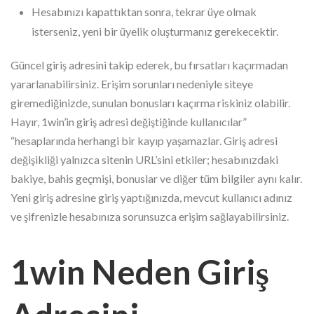
Hesabınızı kapattıktan sonra, tekrar üye olmak
isterseniz, yeni bir üyelik oluşturmanız gerekecektir.
Güncel giriş adresini takip ederek, bu fırsatları kaçırmadan
yararlanabilirsiniz. Erişim sorunları nedeniyle siteye
giremediğinizde, sunulan bonusları kaçırma riskiniz olabilir.
Hayır, 1win’in giriş adresi değiştiğinde kullanıcılar”
“hesaplarında herhangi bir kayıp yaşamazlar. Giriş adresi
değişikliği yalnızca sitenin URL’sini etkiler; hesabınızdaki
bakiye, bahis geçmişi, bonuslar ve diğer tüm bilgiler aynı kalır.
Yeni giriş adresine giriş yaptığınızda, mevcut kullanıcı adınız
ve şifrenizle hesabınıza sorunsuzca erişim sağlayabilirsiniz.
1win Neden Giriş