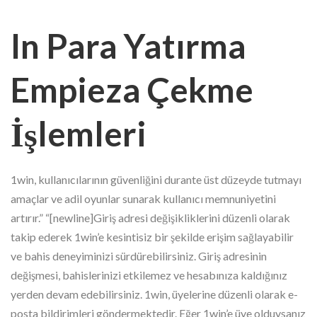
In Para Yatırma
Empieza Çekme
İşlemleri
1win, kullanıcılarının güvenliğini durante üst düzeyde tutmayı
amaçlar ve adil oyunlar sunarak kullanıcı memnuniyetini
artırır.” “[newline]Giriş adresi değişikliklerini düzenli olarak
takip ederek 1win’e kesintisiz bir şekilde erişim sağlayabilir
ve bahis deneyiminizi sürdürebilirsiniz. Giriş adresinin
değişmesi, bahislerinizi etkilemez ve hesabınıza kaldığınız
yerden devam edebilirsiniz. 1win, üyelerine düzenli olarak e-
posta bildirimleri göndermektedir. Eğer 1win’e üye olduysanız