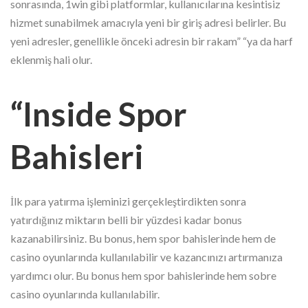
sonrasında, 1win gibi platformlar, kullanıcılarına kesintisiz
hizmet sunabilmek amacıyla yeni bir giriş adresi belirler. Bu
yeni adresler, genellikle önceki adresin bir rakam” “ya da harf
eklenmiş hali olur.
“Inside Spor
Bahisleri
İlk para yatırma işleminizi gerçekleştirdikten sonra
yatırdığınız miktarın belli bir yüzdesi kadar bonus
kazanabilirsiniz. Bu bonus, hem spor bahislerinde hem de
casino oyunlarında kullanılabilir ve kazancınızı artırmanıza
yardımcı olur. Bu bonus hem spor bahislerinde hem sobre
casino oyunlarında kullanılabilir.