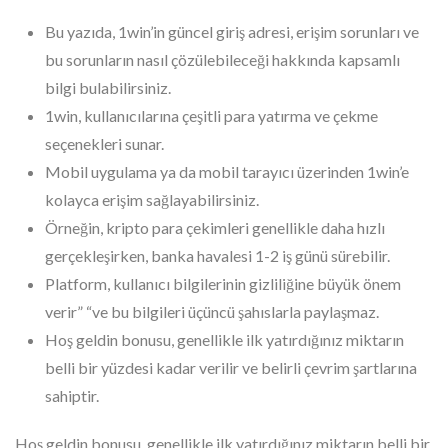
Bu yazıda, 1win’in güncel giriş adresi, erişim sorunları ve
bu sorunların nasıl çözülebileceği hakkında kapsamlı
bilgi bulabilirsiniz.
1win, kullanıcılarına çeşitli para yatırma ve çekme
seçenekleri sunar.
Mobil uygulama ya da mobil tarayıcı üzerinden 1win’e
kolayca erişim sağlayabilirsiniz.
Örneğin, kripto para çekimleri genellikle daha hızlı
gerçekleşirken, banka havalesi 1-2 iş günü sürebilir.
Platform, kullanıcı bilgilerinin gizliliğine büyük önem
verir” “ve bu bilgileri üçüncü şahıslarla paylaşmaz.
Hoş geldin bonusu, genellikle ilk yatırdığınız miktarın
belli bir yüzdesi kadar verilir ve belirli çevrim şartlarına
sahiptir.
Hoş geldin bonusu, genellikle ilk yatırdığınız miktarın belli bir