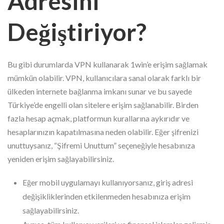
Adresini
Değiştiriyor?
Bu gibi durumlarda VPN kullanarak 1win’e erişim sağlamak
mümkün olabilir. VPN, kullanıcılara sanal olarak farklı bir
ülkeden internete bağlanma imkanı sunar ve bu sayede
Türkiye’de engelli olan sitelere erişim sağlanabilir. Birden
fazla hesap açmak, platformun kurallarına aykırıdır ve
hesaplarınızın kapatılmasına neden olabilir. Eğer şifrenizi
unuttuysanız, “Şifremi Unuttum” seçeneğiyle hesabınıza
yeniden erişim sağlayabilirsiniz.
Eğer mobil uygulamayı kullanıyorsanız, giriş adresi
değişikliklerinden etkilenmeden hesabınıza erişim
sağlayabilirsiniz.