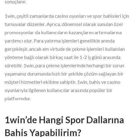
sonuçlanır.
1win, çeşitli zamanlarda casino oyunları ve spor bahisleri için
turnuvalar düzenler. Ayrıca, dönemsel olarak sunulan özel
promosyonlar da kullanıcıların kazançlarını artırmalarına
yardımcı olur. Para yatırma işlemleri genellikle anında
gerçekleşir, ancak em virtude de çekme işlemleri kullanılan
yönteme bağlı olarak birkaç saat ile 1-2 iş günü arasında
sürebilir. 1win, para çekme işlemlerinde herhangi bir sorun
yaşamanız durumunda hızlı bir şekilde çözüm sağlayan bir
müşteri hizmetleri ekibine sahiptir. 1win, bahis ve casino
oyunlarıyla ilgilenen kullanıcılar arasında popüler bir
platformdur.
1win’de Hangi Spor Dallarına
Bahis Yapabilirim?