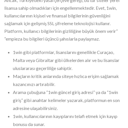
Ancak, Türkiye’deki yasal çerçeve gereği, bu tür siteler yerel
lisansa sahip olmadıkları için engellenmektedir. Evet, 1win,
kullanıcılarının kişisel ve finansal bilgilerinin güvenliğini
sağlamak için gelişmiş SSL şifreleme teknolojisi kullanır.
Platform, kullanıcı bilgilerinin gizliliğine büyük önem verir”
“empieza bu bilgileri üçüncü şahıslarla paylaşmaz.
1win gibi platformlar, lisanslarını genellikle Curaçao,
Malta veya Gibraltar gibi ülkelerden alır ve bu lisanslar
uluslararası geçerliliğe sahiptir.
Maçların kritik anlarında siteye hızlıca erişim sağlamak
kazancınızı artırabilir.
Arama çubuğuna “1win güncel giriş adresi” ya da “1win
giriş” gibi anahtar kelimeler yazarak, platformun en son
adresine ulaşabilirsiniz.
1win, kullanıcılarının kayıplarını telafi etmek için kayıp
bonusu da sunar.