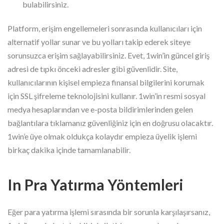
bulabilirsiniz.
Platform, erişim engellemeleri sonrasında kullanıcıları için
alternatif yollar sunar ve bu yolları takip ederek siteye
sorunsuzca erişim sağlayabilirsiniz. Evet, 1win’in güncel giriş
adresi de tıpkı önceki adresler gibi güvenlidir. Site,
kullanıcılarının kişisel empieza finansal bilgilerini korumak
için SSL şifreleme teknolojisini kullanır. 1win’in resmi sosyal
medya hesaplarından ve e-posta bildirimlerinden gelen
bağlantılara tıklamanız güvenliğiniz için en doğrusu olacaktır.
1win’e üye olmak oldukça kolaydır empieza üyelik işlemi
birkaç dakika içinde tamamlanabilir.
In Pra Yatırma Yöntemleri
Eğer para yatırma işlemi sırasında bir sorunla karşılaşırsanız,