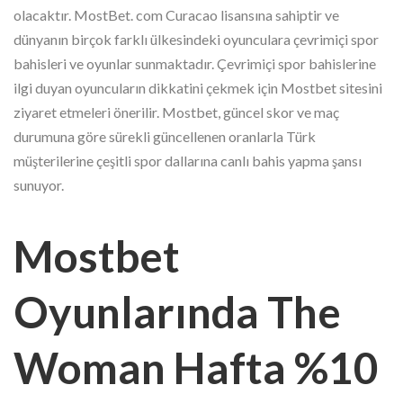
olacaktır. MostBet. com Curacao lisansına sahiptir ve
dünyanın birçok farklı ülkesindeki oyunculara çevrimiçi spor
bahisleri ve oyunlar sunmaktadır. Çevrimiçi spor bahislerine
ilgi duyan oyuncuların dikkatini çekmek için Mostbet sitesini
ziyaret etmeleri önerilir. Mostbet, güncel skor ve maç
durumuna göre sürekli güncellenen oranlarla Türk
müşterilerine çeşitli spor dallarına canlı bahis yapma şansı
sunuyor.
Mostbet
Oyunlarında The
Woman Hafta %10