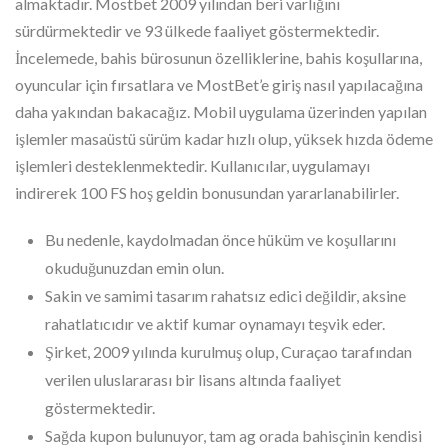
almaktadır. Mostbet 2009 yılından beri varlığını
sürdürmektedir ve 93 ülkede faaliyet göstermektedir.
İncelemede, bahis bürosunun özelliklerine, bahis koşullarına,
oyuncular için fırsatlara ve MostBet’e giriş nasıl yapılacağına
daha yakından bakacağız. Mobil uygulama üzerinden yapılan
işlemler masaüstü sürüm kadar hızlı olup, yüksek hızda ödeme
işlemleri desteklenmektedir. Kullanıcılar, uygulamayı
indirerek 100 FS hoş geldin bonusundan yararlanabilirler.
Bu nedenle, kaydolmadan önce hüküm ve koşullarını
okuduğunuzdan emin olun.
Sakin ve samimi tasarım rahatsız edici değildir, aksine
rahatlatıcıdır ve aktif kumar oynamayı teşvik eder.
Şirket, 2009 yılında kurulmuş olup, Curaçao tarafından
verilen uluslararası bir lisans altında faaliyet
göstermektedir.
Sağda kupon bulunuyor, tam ag orada bahisçinin kendisi