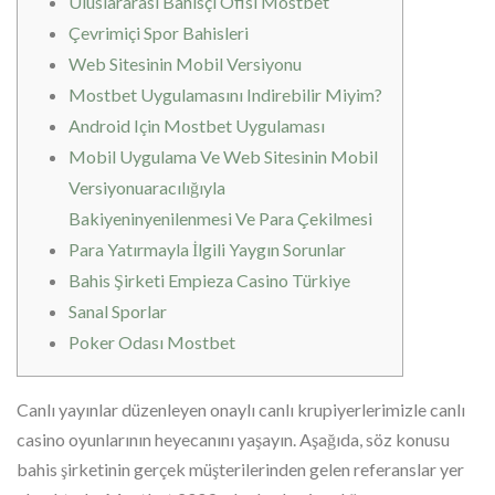
Uluslararası Bahisçi Ofisi Mostbet
Çevrimiçi Spor Bahisleri
Web Sitesinin Mobil Versiyonu
Mostbet Uygulamasını Indirebilir Miyim?
Android Için Mostbet Uygulaması
Mobil Uygulama Ve Web Sitesinin Mobil
Versiyonuaracılığıyla
Bakiyeninyenilenmesi Ve Para Çekilmesi
Para Yatırmayla İlgili Yaygın Sorunlar
Bahis Şirketi Empieza Casino Türkiye
Sanal Sporlar
Poker Odası Mostbet
Canlı yayınlar düzenleyen onaylı canlı krupiyerlerimizle canlı
casino oyunlarının heyecanını yaşayın. Aşağıda, söz konusu
bahis şirketinin gerçek müşterilerinden gelen referanslar yer