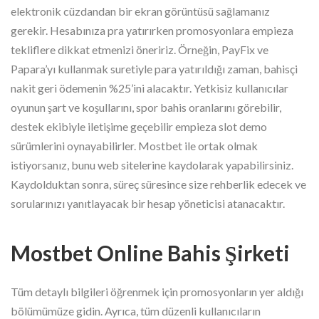
elektronik cüzdandan bir ekran görüntüsü sağlamanız
gerekir. Hesabınıza pra yatırırken promosyonlara empieza
tekliflere dikkat etmenizi öneririz. Örneğin, PayFix ve
Papara’yı kullanmak suretiyle para yatırıldığı zaman, bahisçi
nakit geri ödemenin %25’ini alacaktır. Yetkisiz kullanıcılar
oyunun şart ve koşullarını, spor bahis oranlarını görebilir,
destek ekibiyle iletişime geçebilir empieza slot demo
sürümlerini oynayabilirler. Mostbet ile ortak olmak
istiyorsanız, bunu web sitelerine kaydolarak yapabilirsiniz.
Kaydolduktan sonra, süreç süresince size rehberlik edecek ve
sorularınızı yanıtlayacak bir hesap yöneticisi atanacaktır.
Mostbet Online Bahis Şirketi
Tüm detaylı bilgileri öğrenmek için promosyonların yer aldığı
bölümümüze gidin. Ayrıca, tüm düzenli kullanıcıların