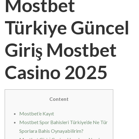
Mostbet
Türkiye Güncel
Giriş Mostbet
Casino 2025
Content
Mostbet’e Kayıt
Mostbet Spor Bahisleri Türkiye’de Ne Tür
Sporlara Bahis Oynayabilirim?