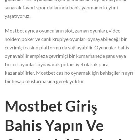
sunarak favori spor dallarında bahis yapmanın keyfini
yaşatıyoruz.
Mostbet ayrıca oyuncuların slot, zaman oyunları, video
holdem poker ve canlı krupiye oyunları oynayabileceği bir
çevrimiçi casino platformu da sağlayabilir. Oyuncular bahis
oynayabilir empieza çevrimiçi bir kumarhanede şans veya
beceri oyunları oynayarak potansiyel olarak para
kazanabilirler. Mostbet casino oynamak için bahisçilerin ayrı
bir hesap oluşturmasına gerek yoktur.
Mostbet Giriş
Bahis Yapın Ve