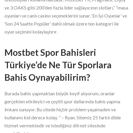
ve 3 OAKS gibi 200’den fazla lider sağlayıcının slotları,” “masa
oyunları ve canlı casino seçeneklerini sunar. ‘En İyi Oyunlar’ ve
‘Son 24 Saatte Popüler’ dahil olmak üzere ten kategori ile
oyun seçimini kolaylaştırır.
Mostbet Spor Bahisleri
Türkiye’de Ne Tür Sporlara
Bahis Oynayabilirim?
Burada bahis yapmaktan büyük keyif alıyorum, oranlar
gerçekten etkileyici ve çeşitli spor dallarında bahis yapma
imkanı sunuyor. Bu sitede hiçbir problem yaşamadım ve
kullanımı kid derece kolay. ” – Ryan. Sitemiz 25 farklı dilde
hizmet vermektedir ve istediğiniz dili net sitesinde