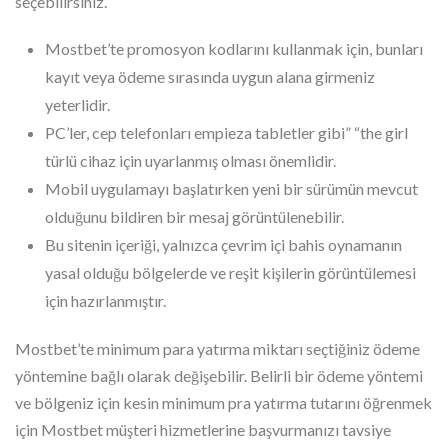
seçebilirsiniz.
Mostbet’te promosyon kodlarını kullanmak için, bunları
kayıt veya ödeme sırasında uygun alana girmeniz
yeterlidir.
PC’ler, cep telefonları empieza tabletler gibi” “the girl
türlü cihaz için uyarlanmış olması önemlidir.
Mobil uygulamayı başlatırken yeni bir sürümün mevcut
olduğunu bildiren bir mesaj görüntülenebilir.
Bu sitenin içeriği, yalnızca çevrim içi bahis oynamanın
yasal olduğu bölgelerde ve reşit kişilerin görüntülemesi
için hazırlanmıştır.
Mostbet’te minimum para yatırma miktarı seçtiğiniz ödeme
yöntemine bağlı olarak değişebilir. Belirli bir ödeme yöntemi
ve bölgeniz için kesin minimum pra yatırma tutarını öğrenmek
için Mostbet müşteri hizmetlerine başvurmanızı tavsiye