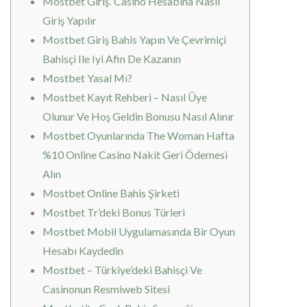
Mostbet Giriş⁚ Casino Hesabına Nasıl
Giriş Yapılır
Mostbet Giriş Bahis Yapın Ve Çevrimiçi
Bahisçi Ile Iyi Afin De Kazanın
Mostbet Yasal Mı?
Mostbet Kayıt Rehberi – Nasıl Üye
Olunur Ve Hoş Geldin Bonusu Nasıl Alınır
Mostbet Oyunlarında The Woman Hafta
%10 Online Casino Nakit Geri Ödemesi
Alın
Mostbet Online Bahis Şirketi
Mostbet Tr’deki Bonus Türleri
Mostbet Mobil Uygulamasında Bir Oyun
Hesabı Kaydedin
Mostbet – Türkiye’deki Bahisçi Ve
Casinonun Resmiweb Sitesi