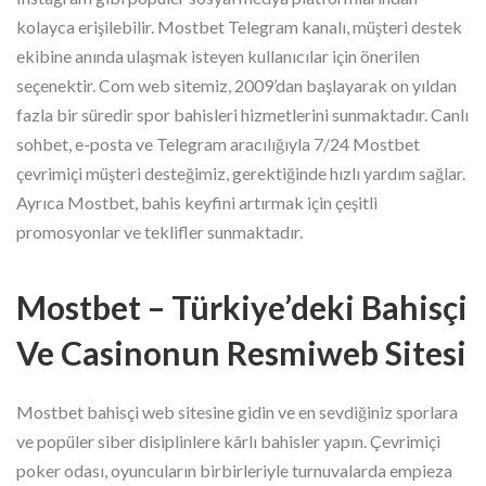
kolayca erişilebilir. Mostbet Telegram kanalı, müşteri destek
ekibine anında ulaşmak isteyen kullanıcılar için önerilen
seçenektir. Com web sitemiz, 2009’dan başlayarak on yıldan
fazla bir süredir spor bahisleri hizmetlerini sunmaktadır. Canlı
sohbet, e-posta ve Telegram aracılığıyla 7/24 Mostbet
çevrimiçi müşteri desteğimiz, gerektiğinde hızlı yardım sağlar.
Ayrıca Mostbet, bahis keyfini artırmak için çeşitli
promosyonlar ve teklifler sunmaktadır.
Mostbet – Türkiye’deki Bahisçi
Ve Casinonun Resmiweb Sitesi
Mostbet bahisçi web sitesine gidin ve en sevdiğiniz sporlara
ve popüler siber disiplinlere kârlı bahisler yapın. Çevrimiçi
poker odası, oyuncuların birbirleriyle turnuvalarda empieza