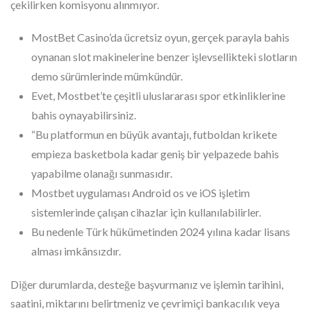
çekilirken komisyonu alınmıyor.
MostBet Casino’da ücretsiz oyun, gerçek parayla bahis
oynanan slot makinelerine benzer işlevsellikteki slotların
demo sürümlerinde mümkündür.
Evet, Mostbet’te çeşitli uluslararası spor etkinliklerine
bahis oynayabilirsiniz.
“Bu platformun en büyük avantajı, futboldan krikete
empieza basketbola kadar geniş bir yelpazede bahis
yapabilme olanağı sunmasıdır.
Mostbet uygulaması Android os ve iOS işletim
sistemlerinde çalışan cihazlar için kullanılabilirler.
Bu nedenle Türk hükümetinden 2024 yılına kadar lisans
alması imkânsızdır.
Diğer durumlarda, desteğe başvurmanız ve işlemin tarihini,
saatini, miktarını belirtmeniz ve çevrimiçi bankacılık veya