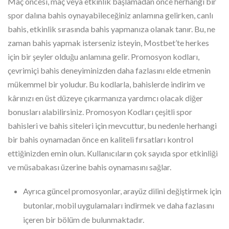
Maç öncesi, maç veya etkinlik başlamadan önce herhangi bir
spor dalına bahis oynayabileceğiniz anlamına gelirken, canlı
bahis, etkinlik sırasında bahis yapmanıza olanak tanır. Bu, ne
zaman bahis yapmak isterseniz isteyin, Mostbet’te herkes
için bir şeyler olduğu anlamına gelir. Promosyon kodları,
çevrimiçi bahis deneyiminizden daha fazlasını elde etmenin
mükemmel bir yoludur. Bu kodlarla, bahislerde indirim ve
kârınızı en üst düzeye çıkarmanıza yardımcı olacak diğer
bonusları alabilirsiniz. Promosyon Kodları çeşitli spor
bahisleri ve bahis siteleri için mevcuttur, bu nedenle herhangi
bir bahis oynamadan önce en kaliteli fırsatları kontrol
ettiğinizden emin olun. Kullanıcıların çok sayıda spor etkinliği
ve müsabakası üzerine bahis oynamasını sağlar.
Ayrıca güncel promosyonlar, arayüz dilini değiştirmek için
butonlar, mobil uygulamaları indirmek ve daha fazlasını
içeren bir bölüm de bulunmaktadır.