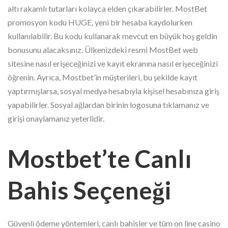
altı rakamlı tutarları kolayca elden çıkarabilirler. MostBet
promosyon kodu HUGE, yeni bir hesaba kaydolurken
kullanılabilir. Bu kodu kullanarak mevcut en büyük hoş geldin
bonusunu alacaksınız. Ülkenizdeki resmi MostBet web
sitesine nasıl erişeceğinizi ve kayıt ekranına nasıl erişeceğinizi
öğrenin. Ayrıca, Mostbet’in müşterileri, bu şekilde kayıt
yaptırmışlarsa, sosyal medya hesabıyla kişisel hesabınıza giriş
yapabilirler. Sosyal ağlardan birinin logosuna tıklamanız ve
girişi onaylamanız yeterlidir.
Mostbet’te Canlı
Bahis Seçeneği
Güvenli ödeme yöntemleri, canlı bahisler ve tüm on line casino