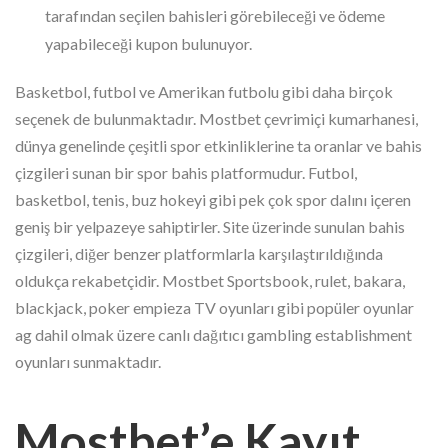
tarafından seçilen bahisleri görebileceği ve ödeme
yapabileceği kupon bulunuyor.
Basketbol, futbol ve Amerikan futbolu gibi daha birçok
seçenek de bulunmaktadır. Mostbet çevrimiçi kumarhanesi,
dünya genelinde çeşitli spor etkinliklerine ta oranlar ve bahis
çizgileri sunan bir spor bahis platformudur. Futbol,
basketbol, tenis, buz hokeyi gibi pek çok spor dalını içeren
geniş bir yelpazeye sahiptirler. Site üzerinde sunulan bahis
çizgileri, diğer benzer platformlarla karşılaştırıldığında
oldukça rekabetçidir. Mostbet Sportsbook, rulet, bakara,
blackjack, poker empieza TV oyunları gibi popüler oyunlar
ag dahil olmak üzere canlı dağıtıcı gambling establishment
oyunları sunmaktadır.
Mostbet’e Kayıt