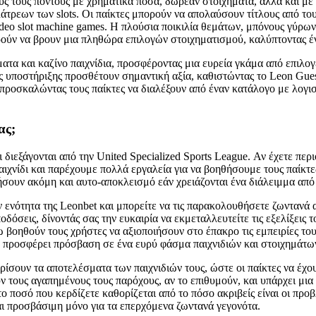
 τους πόντους με χρηματικά ποσά, δωρεάν στοιχήματα, αλλά και με 
άτρεων των slots. Οι παίκτες μπορούν να απολαύσουν τίτλους από του
ideo slot machine games. Η πλούσια ποικιλία θεμάτων, μπόνους γύρω
ορούν να βρουν μια πληθώρα επιλογών στοιχηματισμού, καλύπτοντας 
τα και καζίνο παιχνίδια, προσφέροντας μια ευρεία γκάμα από επιλο
υποστήριξης προσθέτουν σημαντική αξία, καθιστώντας το Leon Guess 
, προσκαλώντας τους παίκτες να διαλέξουν από έναν κατάλογο με λογ
ας;
διεξάγονται από την United Specialized Sports League. Αν έχετε περι
νίδι και παρέχουμε πολλά εργαλεία για να βοηθήσουμε τους παίκτες
σουν ακόμη και αυτο-αποκλεισμό εάν χρειάζονται ένα διάλειμμα από τ
ν ενότητα της Leonbet και μπορείτε να τις παρακολουθήσετε ζωντανά 
σεις, δίνοντάς σας την ευκαιρία να εκμεταλλευτείτε τις εξελίξεις 
οηθούν τους χρήστες να αξιοποιήσουν στο έπακρο τις εμπειρίες τους
 προσφέρει πρόσβαση σε ένα ευρύ φάσμα παιχνιδιών και στοιχημάτω
ίσουν τα αποτελέσματα των παιχνιδιών τους, ώστε οι παίκτες να έχου
 τους αγαπημένους τους παρόχους, αν το επιθυμούν, και υπάρχει μια 
το ποσό που κερδίζετε καθορίζεται από το πόσο ακριβείς είναι οι π
αι προσβάσιμη μόνο για τα επερχόμενα ζωντανά γεγονότα.