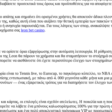
διαβάσετε προσεκτικά τους όρους και προϋποθέσεις για να αποφύγετε 
ο απάτης και σημαίνει ότι ορισμένοι χρήστες θα αποκτούν άδικα πλε
ης, καθώς αυτή είναι που αυξάνει την θετική εμπειρία των παικτών 
α ή ανησυχία παρουσιάζεται. Για τους λάτρεις των σπορ, ανακαλύψτε 
τοιχήματα σας
leon bet casino
.
ε να ορίσετε όρια εξαργύρωσης στην αυτόματη λειτουργία. Η ρύθμιση 
οι της Leon θα πάρουν τα χρήματα και θα σταματήσουν το στοίχημά σ
ορείτε να αισθάνεστε ότι έχετε περισσότερο έλεγχο των στοιχημάτων
α είναι το Tennis live, το Eurocup, το παγκόσμιο κύπελλο, το NBA ε
επίσης εντυπωσιακή, με πάνω από 4. 000 γεγονότα κάθε μήνα και μια
γονότων — ένας εξαιρετικός τρόπος για να διατηρήσετε τον έλεγχο τω
 και κάρτας, οι επιλογές είναι σχεδόν ατελείωτες. Η ποικιλία και η π
μπορείτε να λάβετε ένα μπόνους καλωσορίσματος 100% για την πρώτη 
ανανέωσης και ένα πολύ αποκλειστικό πρόγραμμα VIP με προσωπικές