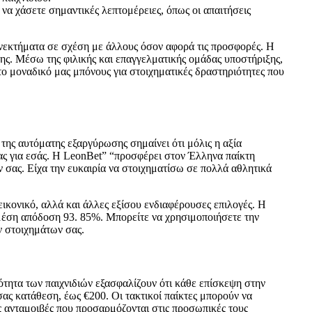
να χάσετε σημαντικές λεπτομέρειες, όπως οι απαιτήσεις
ονεκτήματα σε σχέση με άλλους όσον αφορά τις προσφορές. Η
της. Μέσω της φιλικής και επαγγελματικής ομάδας υποστήριξης,
το μοναδικό μας μπόνους για στοιχηματικές δραστηριότητες που
της αυτόματης εξαργύρωσης σημαίνει ότι μόλις η αξία
ας για εσάς. Η LeonBet” “προσφέρει στον Έλληνα παίκτη
 σας. Είχα την ευκαιρία να στοιχηματίσω σε πολλά αθλητικά
ικονικό, αλλά και άλλες εξίσου ενδιαφέρουσες επιλογές. Η
 μέση απόδοση 93. 85%. Μπορείτε να χρησιμοποιήσετε την
ν στοιχημάτων σας.
οιότητα των παιχνιδιών εξασφαλίζουν ότι κάθε επίσκεψη στην
σας κατάθεση, έως €200. Οι τακτικοί παίκτες μπορούν να
 ανταμοιβές που προσαρμόζονται στις προσωπικές τους