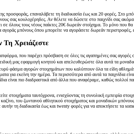
ης προσφοράς, επαναλάβετε τη διαδικασία έως και 20 φορές. Στο μπόνο
νους σας κουλοχέρηδες. Αν θέλετε να δώσετε στο παιχνίδι σας ακόμ
ι σε όλους τους νέους παίκτες 20€ δωρεάν στοίχημα. Το μόνο που θα 
α αγοράς μπόνους όπου μπορείτε να αγοράσετε δωρεάν περιστροφές, ε
 Τη Χρειάζεστε
τφόρμα, που παρέχει πρόσβαση σε όλες τις αγαπημένες σας αγορές στ
ν ειδική μας εφαρμογή κινητού και απελευθερώστε όλα αυτά τα μοναδ
ο ευρύ φάσμα αγορών στοιχημάτων που καλύπτουν όλα τα είδη αθλημ
ματα για εκείνη την ημέρα. Τα περισσότερα από αυτά τα παιχνίδια είν
δια είναι πιο διαδραστικά από άλλα που αναφέραμε, καθώς πολλοί παί
είτε στοιχήματα ταυτόχρονα, ενισχύοντας τη συνολική εμπειρία στοι
 καζίνο, του ζωντανού αθλητικού στοιχήματος και μοναδικών μπόνου
αυτήν τη διαδικασία έως και twenty φορές για να αποκτήσετε τα som