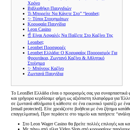
Χρόνο
Βιβλιοθήκη Παιχνιδιών
Τι Μπορείτε Να Κάνετε Στο” “leonbet;
✨ Τύποι Στοιχημάτων
Κορυφαία Παιχνίδια
Leon Casino
☝ Είναι Ασφαλές Να Παίξετε Στο Καζίνο Της
Leonbet;
Leonbet Προσφορές
Leonbet Ελλάδα: Ο Κορυφαίος Προορισμός Για
Φρουτάκια, Ζωντανό Καζίνο & Αθλητικό
Στοίχημα
✨ Μπόνους Καζίνο
Ζωντανά Παιχνίδια
Το LeonBet Ελλάδα είναι ο προορισμός σας για συναρπαστικά φ
και γρήγορα κερδίσαμε φήμη ως αξιόπιστη πλατφόρμα για Έλλην
σε ζωντανά αθλήματα ή κάθεστε σε ένα εικονικό τραπέζι με έν
[email protected]. Είτε χρειάζεστε βοήθεια με ένα ζήτημα κατά
επαγγελματική. Πριν περάσετε στο ταμείο και πατήσετε “ανάλ
Στο Leon Wager Casino θα βρείτε πολλές επιλογές και κατ
Με πάνω από χίλια Video Slots από κορυφαίους παρόχους 